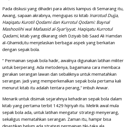
Pada diskusi yang dihadiri para aktivis kampus di Semarang itu,
Awang, sapaan akrabnya, mengupas isi kitab
Inarotud Dujja,
Haqiqatu Kurotil Qodami dan Kurrotul Qodami: Baynal
Mashoolihi wal Mafaasid al-Syar’iyyat. Haqiqatu Kurrotul
Qadami
, kitab yang dikarang oleh Dziyab bib Saad Ali Hamdan
al-Ghamidi,itu menjelaskan berbagai aspek yang berkaitan
dengan sepak bola.
“ Permainan sepak bola hadir, awalnya digunakan latihan militer
untuk berperang. Ada metodenya, bagaimana cara membaca
gerakan serangan lawan dan sebaliknya untuk mematahkan
serangan. Jadi yang memperkenalkan sepak bola pertama kali
menurut kitab itu adalah tentara perang,” imbuh Anwar.
Menarik untuk disimak sejarahnya kehadiran sepak bola dalam
kitab yang pertama terbit 1429 hijriyah itu. Melirik awal mula
sepak bola ada, untuk latihan mengatur strategi menyerang,
sekaligus mematahkan serangan. Zaman itu, hampir bisa
dipastikan belum ada strategi permainan tiki-taka ala