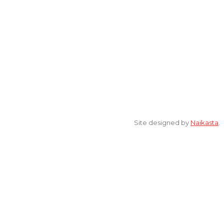
[ELSA] Jalan Sunan Ampel nomor 11, Kelurahan Tambakaji,
Ngaliyan, Kota Semarang Jawa Tengah 50185
© 2022 All Rights Reserved. elsaonline.com by YPK ELSA.
Site designed by
Naikasta
.