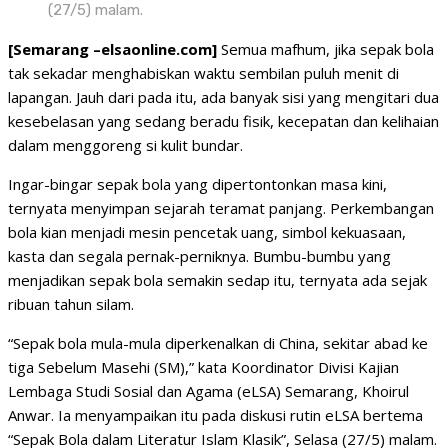
(27/5) malam.
[Semarang –elsaonline.com]
Semua mafhum, jika sepak bola
tak sekadar menghabiskan waktu sembilan puluh menit di
lapangan. Jauh dari pada itu, ada banyak sisi yang mengitari dua
kesebelasan yang sedang beradu fisik, kecepatan dan kelihaian
dalam menggoreng si kulit bundar.
Ingar-bingar sepak bola yang dipertontonkan masa kini,
ternyata menyimpan sejarah teramat panjang. Perkembangan
bola kian menjadi mesin pencetak uang, simbol kekuasaan,
kasta dan segala pernak-perniknya. Bumbu-bumbu yang
menjadikan sepak bola semakin sedap itu, ternyata ada sejak
ribuan tahun silam.
“Sepak bola mula-mula diperkenalkan di China, sekitar abad ke
tiga Sebelum Masehi (SM),” kata Koordinator Divisi Kajian
Lembaga Studi Sosial dan Agama (eLSA) Semarang, Khoirul
Anwar. Ia menyampaikan itu pada diskusi rutin eLSA bertema
“Sepak Bola dalam Literatur Islam Klasik”, Selasa (27/5) malam.