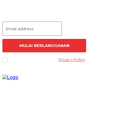
Langganan Artikel
MULAI BERLANGGANAN
I've read and accept the
Privacy Policy
.
Lantai 2 Kantor Yayasan Lembaga Studi Sosial dan Agama