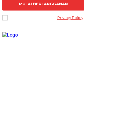
MULAI BERLANGGANAN
I've read and accept the
Privacy Policy
.
Lantai 2 Kantor Yayasan Lembaga Studi Sosial dan Agama
[ELSA] Jalan Sunan Ampel nomor 11, Kelurahan Tambakaji,
Ngaliyan, Kota Semarang Jawa Tengah 50185