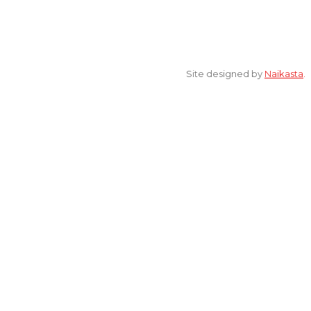
© 2022 All Rights Reserved. elsaonline.com by YPK ELSA.
Site designed by
Naikasta
.