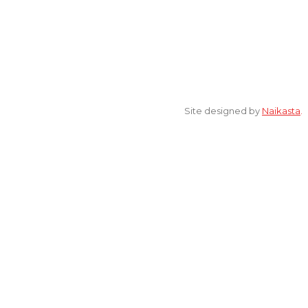
© 2022 All Rights Reserved. elsaonline.com by YPK ELSA.
Site designed by
Naikasta
.