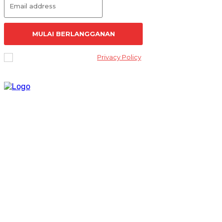
MULAI BERLANGGANAN
I've read and accept the
Privacy Policy
.
Lantai 2 Kantor Yayasan Lembaga Studi Sosial dan Agama
[ELSA] Jalan Sunan Ampel nomor 11, Kelurahan Tambakaji,
Ngaliyan, Kota Semarang Jawa Tengah 50185