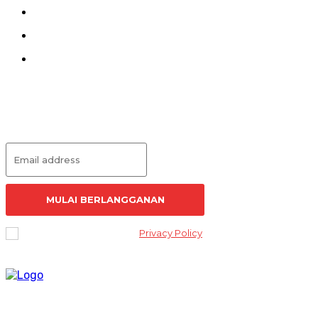
Kontak
Pedoman Siber
Redaksi
Langganan Artikel
MULAI BERLANGGANAN
I've read and accept the
Privacy Policy
.