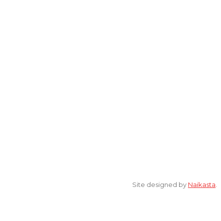
Lantai 2 Kantor Yayasan Lembaga Studi Sosial dan Agama
[ELSA] Jalan Sunan Ampel nomor 11, Kelurahan Tambakaji,
Ngaliyan, Kota Semarang Jawa Tengah 50185
© 2022 All Rights Reserved. elsaonline.com by YPK ELSA.
Site designed by
Naikasta
.