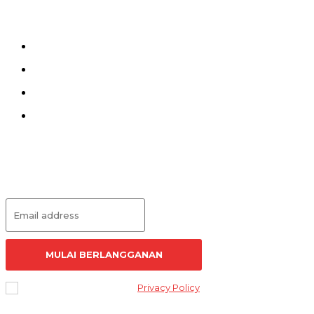
Kirim Tulisan
Kontak
Pedoman Siber
Redaksi
Langganan Artikel
MULAI BERLANGGANAN
I've read and accept the
Privacy Policy
.