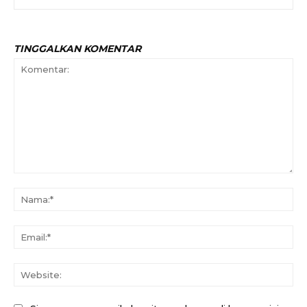
TINGGALKAN KOMENTAR
Komentar:
Na
Ema
Web