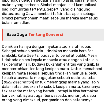
dibungkus dengan dedaunan dan plastik saja memiliki
makna yang berbeda. Simbol menjadi alat komunikasi
bagi komunitas tertentu. Seperti yang disinggung
diatas, orang Jawa memberi tafsir atas apem sebagai
simbol permohonaan maaf, sebelum mereka memasuki
bulan ramadlan.
Baca Juga
Tentang Konversi
Demikian halnya dengan nyekar atau ziarah kubur.
Sebagai sebuah perilaku, tindakan manusia bersifat
simbolik. Kata Geertz, budaya itu bersifat publik. Meski
tidak ada dalam kepala manusia atau dengan kata lain,
tak bersifat fisik, budaya bukanlah entitas yang gaib. Ia
mencontohkan tentang kedipan mata. Untuk memahami
kedipan mata sebagai sebuah tindakan manusia, perlu
telaah atasnya. Ia mengajukan sebuah deskripsi tebal
(
thick description
) untuk menangkap makna yang lebih
dalam atas tindakan tersebut. kedipan mata, karenanya
tak sekadar mata yang beradu, tetapi ia bisa bermakna
banyak hal; isyarat agar berwaspada, menunjuk siapa
orang yang dimaksud, pengaminan dan seterusnya.