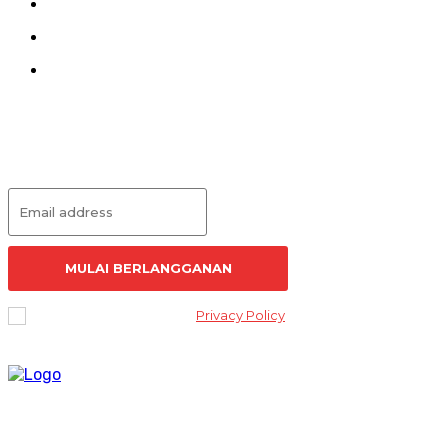
Kontak
Pedoman Siber
Redaksi
Langganan Artikel
MULAI BERLANGGANAN
I've read and accept the
Privacy Policy
.