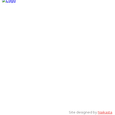
Lantai 2 Kantor Yayasan Lembaga Studi Sosial dan Agama
[ELSA] Jalan Sunan Ampel nomor 11, Kelurahan Tambakaji,
Ngaliyan, Kota Semarang Jawa Tengah 50185
© 2022 All Rights Reserved. elsaonline.com by YPK ELSA.
Site designed by
Naikasta
.