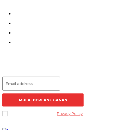
Kirim Tulisan
Kontak
Pedoman Siber
Redaksi
Langganan Artikel
MULAI BERLANGGANAN
I've read and accept the
Privacy Policy
.