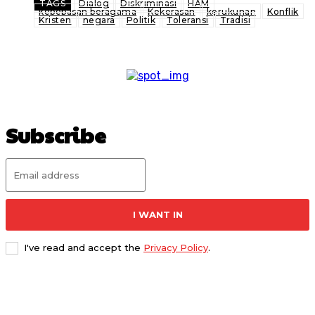
TAGS
Dialog
Diskriminasi
HAM
kebebasan beragama
Kekerasan
kerukunan
Konflik
Kristen
negara
Politik
Toleransi
Tradisi
Subscribe
I WANT IN
I've read and accept the
Privacy Policy
.