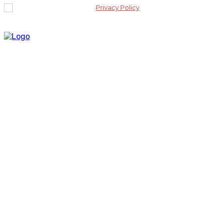
I've read and accept the
Privacy Policy
.
Lantai 2 Kantor Yayasan Lembaga Studi Sosial dan Agama
[ELSA] Jalan Sunan Ampel nomor 11, Kelurahan Tambakaji,
Ngaliyan, Kota Semarang Jawa Tengah 50185