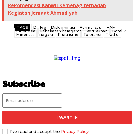
Rekomendasi Kanwil Kemenag terhadap
Kegiatan Jemaat Ahmadiyah
TAGS
Dialog
Diskriminasi
Formalisasi
HAM
Indonesia
kebebasan beragama
kerukunan
Konflik
Minoritas
negara
Pluralisme
Toleransi
Tradisi
Subscribe
I WANT IN
I've read and accept the
Privacy Policy
.