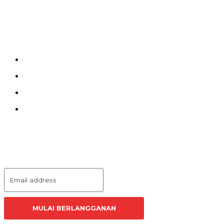
Menu
Kirim Tulisan
Kontak
Pedoman Siber
Redaksi
Langganan Artikel
MULAI BERLANGGANAN