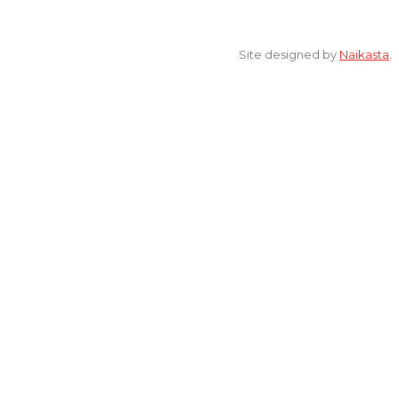
© 2022 All Rights Reserved. elsaonline.com by YPK ELSA.
Site designed by
Naikasta
.