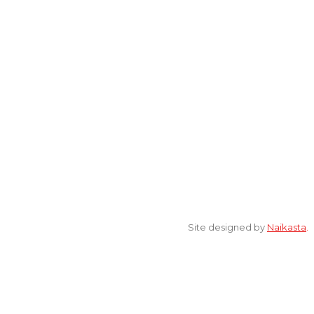
Lantai 2 Kantor Yayasan Lembaga Studi Sosial dan Agama
[ELSA] Jalan Sunan Ampel nomor 11, Kelurahan Tambakaji,
Ngaliyan, Kota Semarang Jawa Tengah 50185
© 2022 All Rights Reserved. elsaonline.com by YPK ELSA.
Site designed by
Naikasta
.