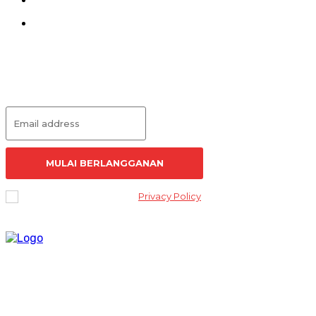
Pedoman Siber
Redaksi
Langganan Artikel
MULAI BERLANGGANAN
I've read and accept the
Privacy Policy
.