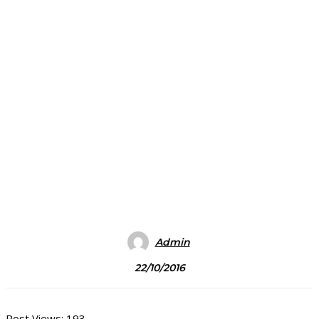
Admin
22/10/2016
Post Views:
193