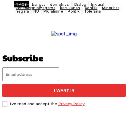
TAGS
bangsa
demokrasi
Dialog
Inklusif
kebebasan beragama
kerukunan
Konflik
Minoritas
negara
NU
Pluralisme
Politik
Toleransi
Subscribe
I WANT IN
I've read and accept the
Privacy Policy
.