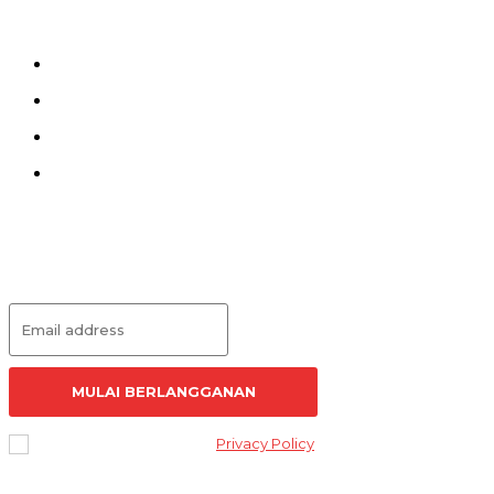
Kirim Tulisan
Kontak
Pedoman Siber
Redaksi
Langganan Artikel
MULAI BERLANGGANAN
I've read and accept the
Privacy Policy
.