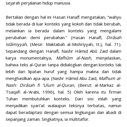
sejarah perjalanan hidup manusia.
Bertalian dengan hal ini Hasan Hanafî mengatakan, “wahyu
tidak berada di luar konteks yang kokoh dan tidak berubah,
melainkan ia berada dalam konteks yang mengalami
perubahan demi perubahan.” (Hasan Hanafî,
Dirâsah
Islâmiyyah,
(Mesir: Maktabah al-Mishriyyah, tt.), hal. 71).
Sepandang dengan Hanafî, Nashr Hâmid Abû Zaid dalam
karya monumentalnya,
Mafhûm al-Nash,
menjelaskan,
bahwa teks al-Quran tanpa didialogkan dengan konteks tak
lebih dari lipatan huruf yang hampa makna dan tidak
menghasilkan apa-apa. (Nashr Hâmid Abu Zaid,
Mafhum al-
Nash: Dir
â
sah fi ‘Ulum al-Quran,
(Beirut: al-Markaz al-
Tsaqafi al-‘Arabi, 1996), hal. 5) Oleh karena itu firman
Tuhan membutuhkan konteks. Dari sisi inilah yang
menjadikan syari’at walaupun teksnya terbatas, namun
dapat beradaptasi dengan semua lingkungan dan abadi di
sepanjang zaman. Singkatnya, ia multitafsir.