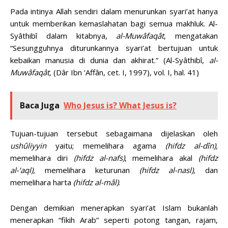
Pada intinya Allah sendiri dalam menurunkan syari’at hanya
untuk memberikan kemaslahatan bagi semua makhluk. Al-
Syâthibî dalam kitabnya,
al-Muwâfaqât
, mengatakan
“Sesungguhnya diturunkannya syari’at bertujuan untuk
kebaikan manusia di dunia dan akhirat.” (Al-Syâthibî,
al-
Muwâfaqât,
(Dâr Ibn ‘Affân, cet. I, 1997), vol. I, hal. 41)
Baca Juga
Who Jesus is? What Jesus is?
Tujuan-tujuan tersebut sebagaimana dijelaskan oleh
ushûliyyin
yaitu; memelihara agama
(hifdz al-dîn),
memelihara diri
(hifdz al-nafs)
, memelihara akal
(hifdz
al-‘aql),
memelihara keturunan
(hifdz al-nasl),
dan
memelihara harta
(hifdz al-mâl)
.
Dengan demikian menerapkan syari’at Islam bukanlah
menerapkan “fikih Arab” seperti potong tangan, rajam,