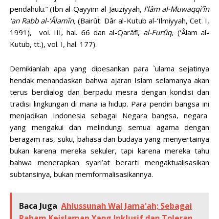
pendahulu.” (Ibn al-Qayyim al-Jauziyyah,
I’lâm al-Muwaqqi’în
‘an Rabb al-‘Âlamîn,
(Bairût: Dâr al-Kutub al-‘Ilmiyyah, Cet. I,
1991), vol. III, hal. 66 dan al-Qarâfî,
al-Furûq,
(‘Âlam al-
Kutub, tt.), vol. I, hal. 177).
Demikianlah apa yang dipesankan para `ulama sejatinya
hendak menandaskan bahwa ajaran Islam selamanya akan
terus berdialog dan berpadu mesra dengan kondisi dan
tradisi lingkungan di mana ia hidup. Para pendiri bangsa ini
menjadikan Indonesia sebagai Negara bangsa, negara
yang mengakui dan melindungi semua agama dengan
beragam ras, suku, bahasa dan budaya yang menyertainya
bukan karena mereka sekuler, tapi karena mereka tahu
bahwa menerapkan syari’at berarti mengaktualisasikan
subtansinya, bukan memformalisasikannya.
Baca Juga
Ahlussunah Wal Jama'ah; Sebagai
Paham Keislaman Yang Inklusif dan Toleran