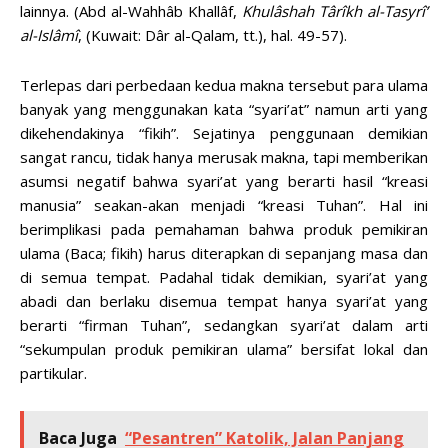
lainnya. (Abd al-Wahhâb Khallâf,
Khulâshah Târîkh al-Tasyrî’
al-Islâmî
, (Kuwait: Dâr al-Qalam, tt.), hal. 49-57).
Terlepas dari perbedaan kedua makna tersebut para ulama
banyak yang menggunakan kata “syari’at” namun arti yang
dikehendakinya “fikih”. Sejatinya penggunaan demikian
sangat rancu, tidak hanya merusak makna, tapi memberikan
asumsi negatif bahwa syari’at yang berarti hasil “kreasi
manusia” seakan-akan menjadi “kreasi Tuhan”. Hal ini
berimplikasi pada pemahaman bahwa produk pemikiran
ulama (Baca; fikih) harus diterapkan di sepanjang masa dan
di semua tempat. Padahal tidak demikian, syari’at yang
abadi dan berlaku disemua tempat hanya syari’at yang
berarti “firman Tuhan”, sedangkan syari’at dalam arti
“sekumpulan produk pemikiran ulama” bersifat lokal dan
partikular.
Baca Juga
“Pesantren” Katolik, Jalan Panjang