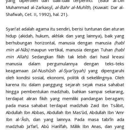
yang diperoleh dari dalil-dalil terperinci.” (Badr al-Dîn
Muhammad al-Zarkasyî,
al-Bahr al-Muhîth,
(Kuwait: Dar al-
Shafwah, Cet. II, 1992), hal. 21).
Syari’at adalah agama itu sendiri, berisi tuntunan dan aturan
hidup (akidah, hukum, akhlak dan yang lainnya), baik yang
berhubungan horizontal, manusia dengan manusia
(habl
min al-Nâs)
maupun vertikal, manusia dengan Tuhan
(habl
min Allah)
. Sedangkan fikih tak lebih dari hasil kreasi
manusia dalam pergumulannya dengan teks-teks
keagamaan
(al-Nushûsh al-Syar’iyyah)
yang dipengaruhi
oleh kondisi sosial, ekonomi, politik di sekelilingnya. Oleh
karena itu dalam panggung sejarah sejak masa sahabat
hingga pembentukan madzhab, bahkan sampai sekarang,
terdapat aliran fikih yang memiliki pandangan beragam;
pada masa sahabat terdapat madzhab Zaid Ibn Tsâbit,
Abdullah Ibn Abbas, Abdullah Ibn Mas’ûd, Abdullah Ibn ‘Amr
Ibn al-‘Âsh, dan yang lainnya. Pada masa tabi’în ada
madzhab Ja’farî, Abû Hanîfah, Mâlik Ibn Anas, dan yang