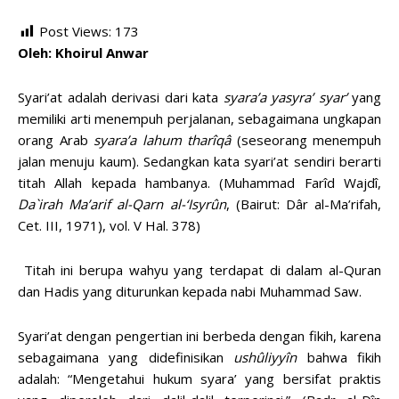
Post Views:
173
Oleh: Khoirul Anwar
Syari’at adalah derivasi dari kata
syara’a
yasyra’
syar’
yang
memiliki arti menempuh perjalanan, sebagaimana ungkapan
orang Arab
syara’a lahum tharîqâ
(seseorang menempuh
jalan menuju kaum). Sedangkan kata syari’at sendiri berarti
titah Allah kepada hambanya. (Muhammad Farîd Wajdî,
Da`irah Ma’arif al-Qarn al-‘Isyrûn
, (Bairut: Dâr al-Ma’rifah,
Cet. III, 1971), vol. V Hal. 378)
Titah ini berupa wahyu yang terdapat di dalam al-Quran
dan Hadis yang diturunkan kepada nabi Muhammad Saw.
Syari’at dengan pengertian ini berbeda dengan fikih, karena
sebagaimana yang didefinisikan
ushûliyyîn
bahwa fikih
adalah: “Mengetahui hukum syara’ yang bersifat praktis