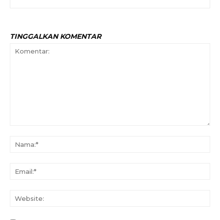
TINGGALKAN KOMENTAR
Komentar:
Na
Ema
Web