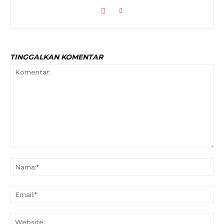
TINGGALKAN KOMENTAR
Komentar:
Na
Ema
Web