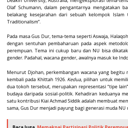
Deakin University, Australia, mengeksplorasi tema-
Olaf Schumann, dalam pengantarnya mengatakan bah
belakang kesejarahan dari sebuah kelompok Islam 
Traditionalism”.
Pada masa Gus Dur, tema-tema seperti Aswaja, Halaqoh, 
dengan sentuhan pembaharuan pada aspek metodologi
perempuan. Tema ini cukup baru dan NU bisa dikataka
gender. Padahal, wacana gender, awalnya masuk ke Indo
Menurut Djohan, perkembangan wacana yang begitu men
kembali pada Khittah 1926.
Kedua
, pilihan untuk memil
dua tokoh tersebut, merupakan representasi “tipe lain
budaya daripada sosial-politik. Kehadiran keduanya 
satu kontribusi Kiai Achmad Siddik adalah membuat m
sama, Gus Dur menjadi payung bagi generasi muda NU u
Baca Juga
Memaknai Partisipasi Politik Perempu