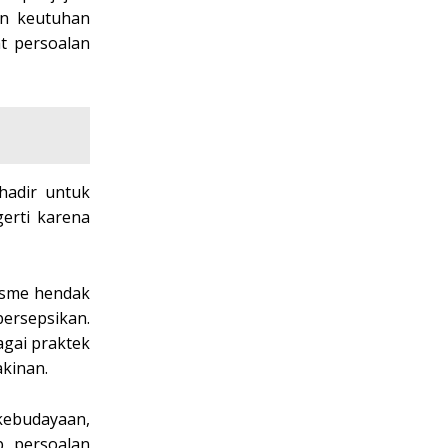
an keutuhan
t persoalan
 hadir untuk
erti karena
bisme hendak
persepsikan.
gai praktek
kinan.
 kebudayaan,
p persoalan