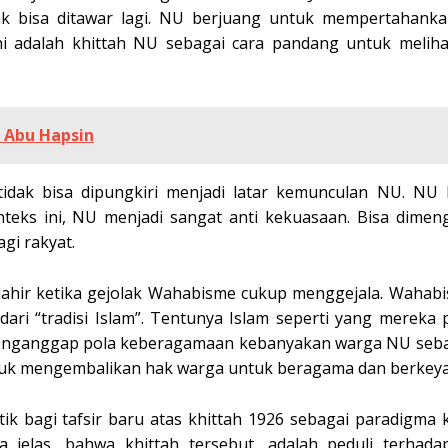
dak bisa ditawar lagi. NU berjuang untuk mempertahank
ni adalah khittah NU sebagai cara pandang untuk meliha
 Abu Hapsin
, tidak bisa dipungkiri menjadi latar kemunculan NU. NU
eks ini, NU menjadi sangat anti kekuasaan. Bisa dimeng
gi rakyat.
U lahir ketika gejolak Wahabisme cukup menggejala. Waha
i “tradisi Islam”. Tentunya Islam seperti yang mereka 
a enganggap pola keberagamaan kebanyakan warga NU seba
ntuk mengembalikan hak warga untuk beragama dan berkeya
ik bagi tafsir baru atas khittah 1926 sebagai paradigma
a jelas, bahwa khittah tersebut, adalah peduli terhada