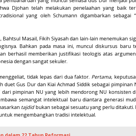
tema pembaharuan yang muncul semasa Gus Dur menjadi p
wa Djohan telah melakukan penelaahan yang baik ter
tradisional yang oleh Schumann digambarkan sebagai “
Bahtsul Masail, Fikih Siyasah dan lain-lain menemukan sig
snya. Bahkan pada masa ini, muncul diskursus baru te
n berhasil memberikan justifikasi teologis atas argumen
nesia dengan sangat sekuler.
ggeliat, tidak lepas dari dua faktor.
Pertama
, keputus
ih duet Gus Dur dan Kiai Achmad Siddik sebagai pimpinan N
” dari pimpinan NU yang lebih mendorong NU konsisten di 
membawa semangat intelektual baru diantara generasi mud
emasarkan
tajdid
bukan sebagai sesuatu yang perlu ditakuti. 
ntuk mengembangkan tradisi intelektual.
an dalam 22 Tahun Reformasi