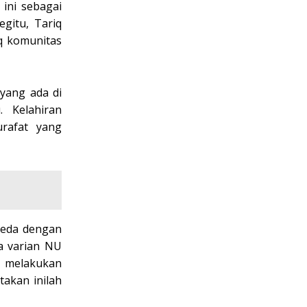
 ini sebagai
gitu, Tariq
q komunitas
yang ada di
. Kelahiran
rafat yang
beda dengan
a varian NU
k melakukan
akan inilah