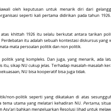
li oleh keputusan untuk menarik diri dari gelangga
nisasi seperti kali pertama didirikan pada tahun 1926.
as khittah 1926 itu selalu berkutat antara tarikan pol
k. Perdebatan itu adalah sebuah kontestasi diskursus yang 
mata-mata persoalan politik dan non politik.
 politik yang kompleks. Dan juga, yang menarik, ada la
s itu, sikap NU cukup jelas. Terhadap masalah-masalah ke
ekuasaan, NU bisa kooperatif bisa juga tidak.
litik/non-politik seperti yang dikatakan di atas sesungg
ga tema utama yang melatari kehadiran NU.
Pertama
, situ
Asy’ari bahkan mengeluarkan Resolusi Jihad untuk melawa