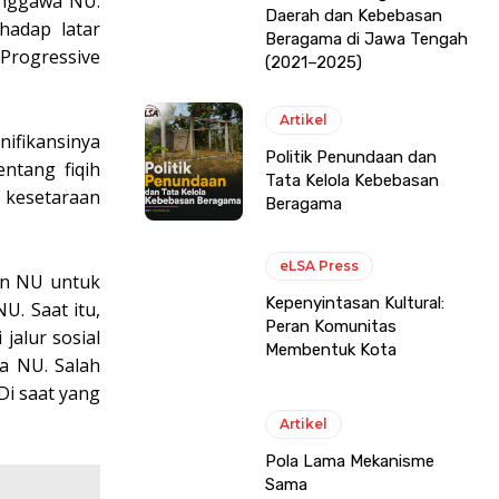
unggawa NU.
Daerah dan Kebebasan
hadap latar
Beragama di Jawa Tengah
Progressive
(2021–2025)
Artikel
nifikansinya
Politik Penundaan dan
ntang fiqih
Tata Kelola Kebebasan
 kesetaraan
Beragama
eLSA Press
an NU untuk
Kepenyintasan Kultural:
U. Saat itu,
Peran Komunitas
jalur sosial
Membentuk Kota
a NU. Salah
Di saat yang
Artikel
Pola Lama Mekanisme
Sama