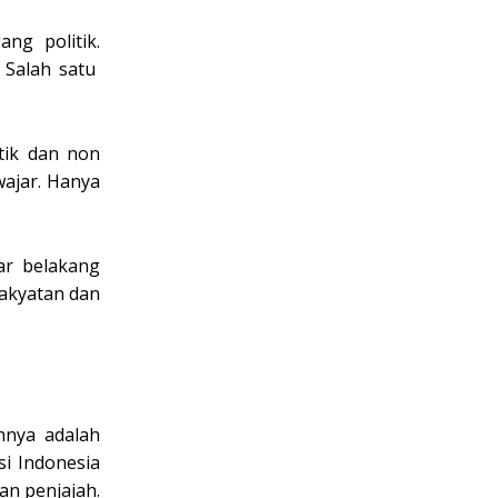
ng politik.
 Salah satu
itik dan non
wajar. Hanya
tar belakang
rakyatan dan
uhnya adalah
asi Indonesia
n penjajah.