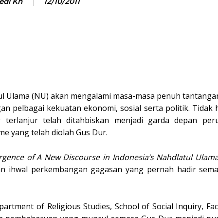
edi Kh
12/10/2011
tul Ulama (NU) akan mengalami masa-masa penuh tantangan
 pelbagai kekuatan ekonomi, sosial serta politik. Tidak
ur terlanjur telah ditahbiskan menjadi garda depan pe
e yang telah diolah Gus Dur.
rgence of A New Discourse in Indonesia’s Nahdlatul Ulam
an ihwal perkembangan gagasan yang pernah hadir sem
tment of Religious Studies, School of Social Inquiry, Facu