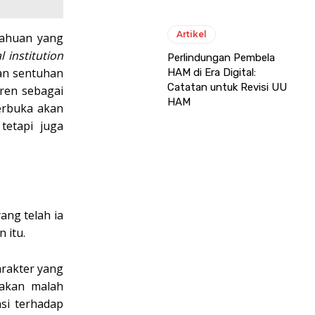
Artikel
tahuan yang
l institution
Perlindungan Pembela
kan sentuhan
HAM di Era Digital:
Catatan untuk Revisi UU
tren sebagai
HAM
terbuka akan
tetapi juga
ang telah ia
 itu.
arakter yang
yakan malah
si terhadap