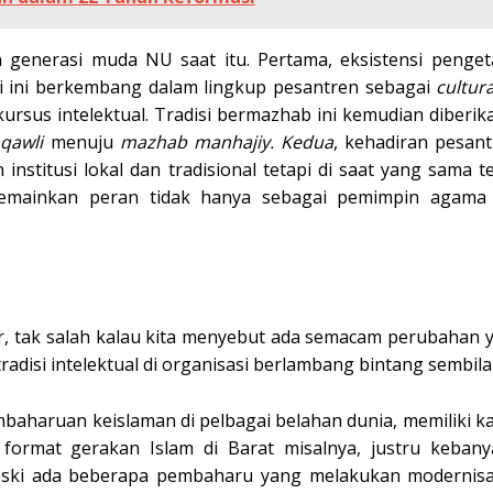
 generasi muda NU saat itu. Pertama, eksistensi penge
si ini berkembang dalam lingkup pesantren sebagai
cultura
kursus intelektual. Tradisi bermazhab ini kemudian diberi
a
qawli
menuju
mazhab manhajiy. Kedua
, kehadiran pesan
nstitusi lokal dan tradisional tetapi di saat yang sama 
memainkan peran tidak hanya sebagai pemimpin agama 
, tak salah kalau kita menyebut ada semacam perubahan y
disi intelektual di organisasi berlambang bintang sembilan
baharuan keislaman di pelbagai belahan dunia, memiliki k
format gerakan Islam di Barat misalnya, justru keban
eski ada beberapa pembaharu yang melakukan modernisa