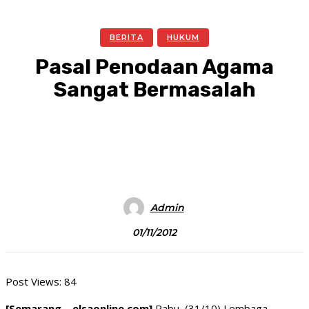
BERITA
HUKUM
Pasal Penodaan Agama
Sangat Bermasalah
Facebook
Twitter
Pinterest
WhatsA
Admin
01/11/2012
Post Views:
84
[Semarang – elsaonline.com]
Rabu, (31/10) Lembaga