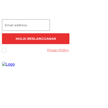
Langganan Artikel
MULAI BERLANGGANAN
I've read and accept the
Privacy Policy
.
Lantai 2 Kantor Yayasan Lembaga Studi Sosial dan Agama