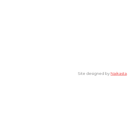
[ELSA] Jalan Sunan Ampel nomor 11, Kelurahan Tambakaji,
Ngaliyan, Kota Semarang Jawa Tengah 50185
© 2022 All Rights Reserved. elsaonline.com by YPK ELSA.
Site designed by
Naikasta
.