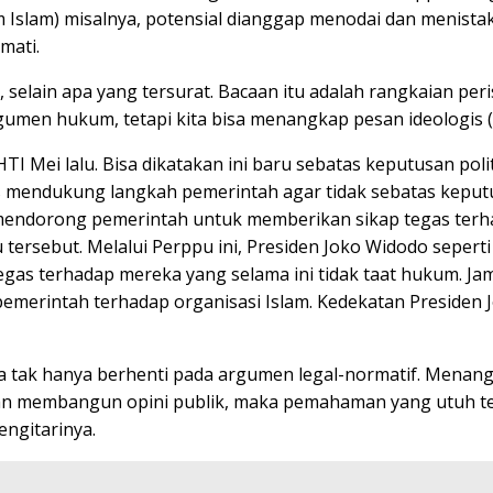
 Islam) misalnya, potensial dianggap menodai dan menistak
mati.
 selain apa yang tersurat. Bacaan itu adalah rangkaian per
umen hukum, tetapi kita bisa menangkap pesan ideologis (b
i lalu. Bisa dikatakan ini baru sebatas keputusan politi
s mendukung langkah pemerintah agar tidak sebatas keputus
s mendorong pemerintah untuk memberikan sikap tegas ter
ersebut. Melalui Perppu ini, Presiden Joko Widodo sepert
egas terhadap mereka yang selama ini tidak taat hukum. Ja
f pemerintah terhadap organisasi Islam. Kedekatan Presid
 tak hanya berhenti pada argumen legal-normatif. Menangka
 dan membangun opini publik, maka pemahaman yang utuh t
ngitarinya.