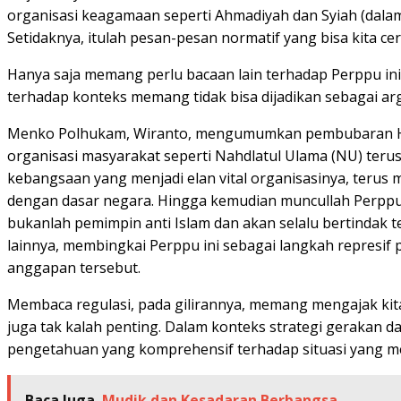
organisasi keagamaan seperti Ahmadiyah dan Syiah (dalam
Setidaknya, itulah pesan-pesan normatif yang bisa kita cer
Hanya saja memang perlu bacaan lain terhadap Perppu ini,
terhadap konteks memang tidak bisa dijadikan sebagai arg
Menko Polhukam, Wiranto, mengumumkan pembubaran HTI Me
organisasi masyarakat seperti Nahdlatul Ulama (NU) teru
kebangsaan yang menjadi elan vital organisasinya, teru
dengan dasar negara. Hingga kemudian muncullah Perppu t
bukanlah pemimpin anti Islam dan akan selalu bertindak t
lainnya, membingkai Perppu ini sebagai langkah represi
anggapan tersebut.
Membaca regulasi, pada gilirannya, memang mengajak kita
juga tak kalah penting. Dalam konteks strategi gerakan
pengetahuan yang komprehensif terhadap situasi yang me
Baca Juga
Mudik dan Kesadaran Berbangsa