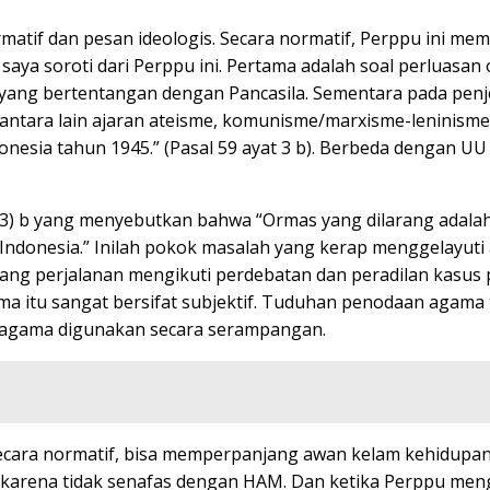
atif dan pesan ideologis. Secara normatif, Perppu ini mema
aya soroti dari Perppu ini. Pertama adalah soal perluasan
ang bertentangan dengan Pancasila. Sementara pada pen
antara lain ajaran ateisme, komunisme/marxisme-leninism
nesia tahun 1945.” (Pasal 59 ayat 3 b). Berbeda dengan U
t (3) b yang menyebutkan bahwa “Ormas yang dilarang ada
 Indonesia.” Inilah pokok masalah yang kerap menggelayu
jang perjalanan mengikuti perdebatan dan peradilan kasus 
 itu sangat bersifat subjektif. Tuduhan penodaan agama t
 agama digunakan secara serampangan.
ara normatif, bisa memperpanjang awan kelam kehidupan 
 karena tidak senafas dengan HAM. Dan ketika Perppu me