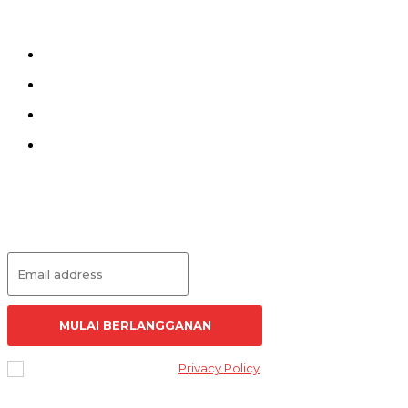
Kirim Tulisan
Kontak
Pedoman Siber
Redaksi
Langganan Artikel
MULAI BERLANGGANAN
I've read and accept the
Privacy Policy
.