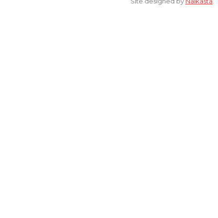
Site designed by
Naikasta
.