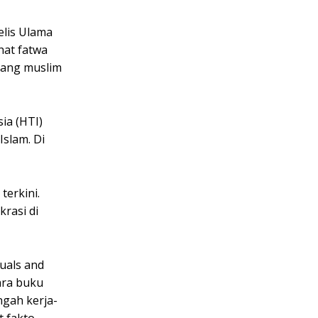
elis Ulama
hat fatwa
orang muslim
ia (HTI)
slam. Di
terkini.
rasi di
uals and
tara buku
ngah kerja-
t fakto