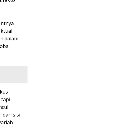
intnya.
ektual
an dalam
coba
okus
 tapi
ncul
dari sisi
yariah