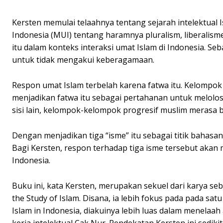
Kersten memulai telaahnya tentang sejarah intelektual
Indonesia (MUI) tentang haramnya pluralism, liberali
itu dalam konteks interaksi umat Islam di Indonesia. Se
untuk tidak mengakui keberagamaan.
Respon umat Islam terbelah karena fatwa itu. Kelompok s
menjadikan fatwa itu sebagai pertahanan untuk melolos
sisi lain, kelompok-kelompok progresif muslim merasa ba
Dengan menjadikan tiga “isme” itu sebagai titik bahasa
Bagi Kersten, respon terhadap tiga isme tersebut akan 
Indonesia.
Buku ini, kata Kersten, merupakan sekuel dari karya se
the Study of Islam. Disana, ia lebih fokus pada pada sat
Islam in Indonesia, diakuinya lebih luas dalam menelaah
kerja intelektual Cak Nur. Pendekatan Kersten ini sediki