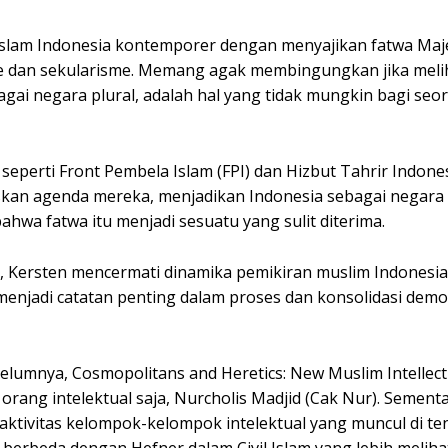
 Islam Indonesia kontemporer dengan menyajikan fatwa Maj
sme dan sekularisme. Memang agak membingungkan jika meli
bagai negara plural, adalah hal yang tidak mungkin bagi se
eperti Front Pembela Islam (FPI) dan Hizbut Tahrir Indones
kan agenda mereka, menjadikan Indonesia sebagai negara I
hwa fatwa itu menjadi sesuatu yang sulit diterima.
n, Kersten mencermati dinamika pemikiran muslim Indonesia 
menjadi catatan penting dalam proses dan konsolidasi demok
belumnya, Cosmopolitans and Heretics: New Muslim Intellect
u orang intelektual saja, Nurcholis Madjid (Cak Nur). Semen
 aktivitas kelompok-kelompok intelektual yang muncul di te
t berbeda dengan Hefner dalam Civil Islam yang lebih meliha