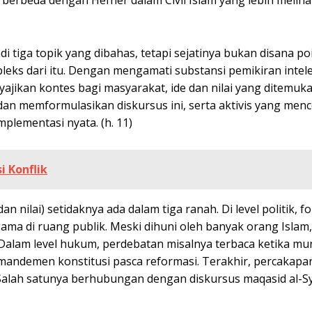
i tiga topik yang dibahas, tetapi sejatinya bukan disana po
leks dari itu. Dengan mengamati substansi pemikiran intel
jikan kontes bagi masyarakat, ide dan nilai yang ditemuk
dan memformulasikan diskursus ini, serta aktivis yang men
mplementasi nyata. (h. 11)
i Konflik
n nilai) setidaknya ada dalam tiga ranah. Di level politik, f
ma di ruang publik. Meski dihuni oleh banyak orang Islam,
m. Dalam level hukum, perdebatan misalnya terbaca ketika mu
andemen konstitusi pasca reformasi. Terakhir, percakapan 
 Salah satunya berhubungan dengan diskursus maqasid al-S