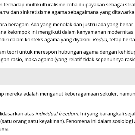
erhadap multikulturalisme coba diupayakan sebagai strat
gama
dan sinkretisisme agama sebagaimana yang ditawarkan 
cara beragam. Ada yang menolak dan justru ada yang bena
 kelompok ini mengikuti dalam kenyamanan modernitas itu 
diri dalam konteks agama yang diyakini.
Kedua,
tetap berta
m teori untuk merespon hubungan agama dengan kehidupan p
an rasio, maka agama (yang relatif tidak sepenuhnya rasion
ap mereka adalah menganut keberagamaan sekuler, namun 
 didasarkan atas
individual freedom
. Ini yang barangkali s
(satu orang satu keyakinan). Fenomena ini dalam sosiologi
gama.