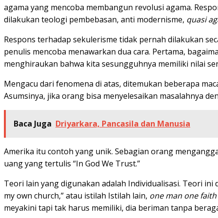
agama yang mencoba membangun revolusi agama. Respon t
dilakukan teologi pembebasan, anti modernisme,
quasi a
Respons terhadap sekulerisme tidak pernah dilakukan se
penulis mencoba menawarkan dua cara. Pertama, bagaimana
menghiraukan bahwa kita sesungguhnya memiliki nilai sen
Mengacu dari fenomena di atas, ditemukan beberapa maca
Asumsinya, jika orang bisa menyelesaikan masalahnya deng
Baca Juga
Driyarkara, Pancasila dan Manusia
Amerika itu contoh yang unik. Sebagian orang mengangg
uang yang tertulis “In God We Trust.”
Teori lain yang digunakan adalah Individualisasi. Teori ini
my own church,” atau istilah Istilah lain,
one
man
one
faith
meyakini tapi tak harus memiliki, dia beriman tanpa bera