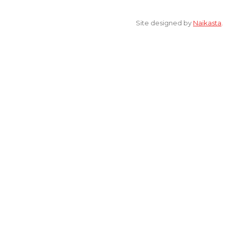
© 2022 All Rights Reserved. elsaonline.com by YPK ELSA.
Site designed by
Naikasta
.