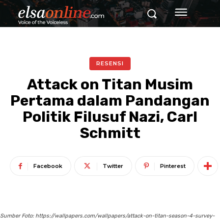
RESENSI
Attack on Titan Musim
Pertama dalam Pandangan
Politik Filusuf Nazi, Carl
Schmitt
Facebook
Twitter
Pinterest
Sumber Foto: https://wallpapers.com/wallpapers/attack-on-titan-season-4-survey-