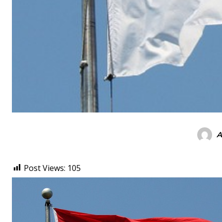
A
Post Views:
105