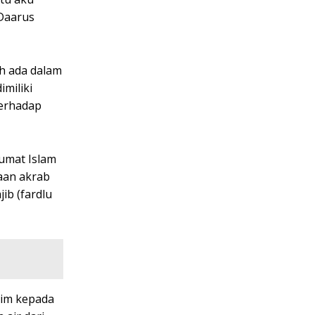
 Daarus
ah ada dalam
miliki
terhadap
 umat Islam
aan akrab
ib (fardlu
yim kepada