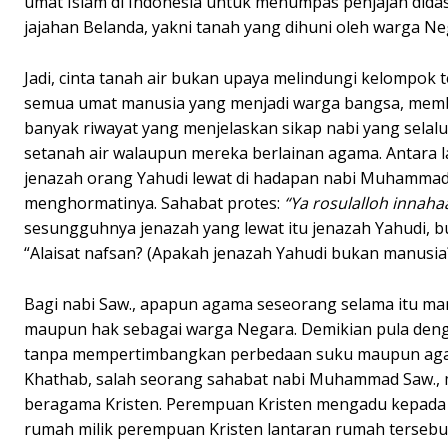
umat Islam di Indonesia untuk menumpas penjajah dida
jajahan Belanda, yakni tanah yang dihuni oleh warga 
Jadi, cinta tanah air bukan upaya melindungi kelompok
semua umat manusia yang menjadi warga bangsa, mem
banyak riwayat yang menjelaskan sikap nabi yang sela
setanah air walaupun mereka berlainan agama. Antara l
jenazah orang Yahudi lewat di hadapan nabi Muhammad 
menghormatinya. Sahabat protes:
“Ya rosulalloh innaha
sesungguhnya jenazah yang lewat itu jenazah Yahudi, bu
“Alaisat nafsan? (Apakah jenazah Yahudi bukan manusia?
Bagi nabi Saw., apapun agama seseorang selama itu ma
maupun hak sebagai warga Negara. Demikian pula deng
tanpa mempertimbangkan perbedaan suku maupun agama
Khathab, salah seorang sahabat nabi Muhammad Saw.,
beragama Kristen. Perempuan Kristen mengadu kepada U
rumah milik perempuan Kristen lantaran rumah tersebut