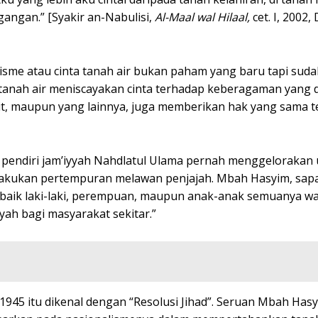
angan.” [Syakir an-Nabulisi,
Al-Maal wal Hilaal,
cet. I, 2002,
lisme atau cinta tanah air bukan paham yang baru tapi sud
 tanah air meniscayakan cinta terhadap keberagaman yang di
lit, maupun yang lainnya, juga memberikan hak yang sama 
ri pendiri jam’iyyah Nahdlatul Ulama pernah menggelorakan
elakukan pertempuran melawan penjajah. Mbah Hasyim, sap
 baik laki-laki, perempuan, maupun anak-anak semuanya waj
yah bagi masyarakat sekitar.”
945 itu dikenal dengan “Resolusi Jihad”. Seruan Mbah Has