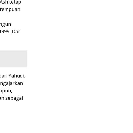
Ash tetap
perempuan
angun
, 1999, Dar
ari Yahudi,
engajarkan
papun,
an sebagai