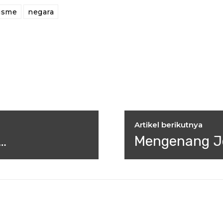
isme
negara
Artikel berikutnya
…
Mengenang Jej