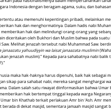
sarkan pada nasionalismenya dalam mempertahankan tanah 
Negara Indonesia dengan beragam agama, suku, dan bahasan
 tertentu atau memenuhi kepentingan pribadi, melainkan me
berikan hak dan menghormatinya. Dalam hadis nabi Muha
lu memberikan hak dan melindungi orang-orang yang seban
ain diceritakan oleh Bukhori dan Muslim bahwa pada suatu 
Saw. Melihat jenazah tersebut nabi Muhammad Saw. berdir
a janaazatu yahuudiyyin wa laisat janaazata muslimin
(Wahai
kan jenazah muslim).” Kepada para sahabatnya nabi balik t
).”
nusia maka hak-haknya harus dipenuhi, baik hak sebagai 
an sikap para sahabat nabi, mereka sangat menghargai w
. Dalam salah satu riwayat diinformasikan bahwa Umar 
 memberikan hak bertempat tinggal kepada warga Negaran
mar bin Khathab terkait perlakuan Amr bin ‘Ash. Amr mem
 berada di dekat masjid, sementara jamaah masjid sangat 