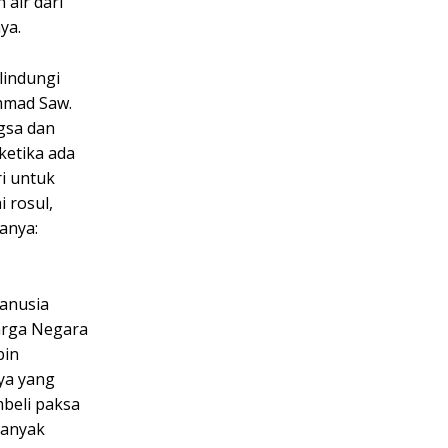
air dari
ya.
lindungi
mmad Saw.
gsa dan
ketika ada
i untuk
 rosul,
anya:
manusia
arga Negara
bin
ya yang
beli paksa
banyak