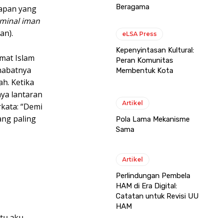
Beragama
kapan yang
minal iman
an).
eLSA Press
Kepenyintasan Kultural:
mat Islam
Peran Komunitas
habatnya
Membentuk Kota
ah. Ketika
ya lantaran
Artikel
kata: “Demi
ang paling
Pola Lama Mekanisme
Sama
Artikel
Perlindungan Pembela
HAM di Era Digital:
Catatan untuk Revisi UU
HAM
itu aku