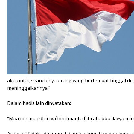
aku cintai, seandainya orang yang bertempat tinggal di 
meninggalkannya.”
Dalam hadis lain dinyatakan:
“Maa min maudli’in ya`tiinil mautu fiihi ahabbu ilayya min 
Artinya: “Tidak ada tempat di mana kematian menjemputku