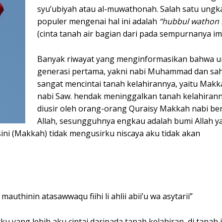
syu’ubiyah atau al-muwathonah. Salah satu ung
populer mengenai hal ini adalah
“hubbul wathon 
(cinta tanah air bagian dari pada sempurnanya im
Banyak riwayat yang menginformasikan bahwa u
generasi pertama, yakni nabi Muhammad dan sa
sangat mencintai tanah kelahirannya, yaitu Makk
nabi Saw. hendak meninggalkan tanah kelahirann
diusir oleh orang-orang Quraisy Makkah nabi ber
Allah, sesungguhnya engkau adalah bumi Allah y
sini (Makkah) tidak mengusirku niscaya aku tidak akan
mauthinin atasawwaqu fiihi li ahlii abii’u wa asytarii”
 yang lebih aku cintai daripada tanah kelahiran, di tanah 