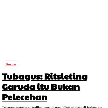
Berita
Tubagus: Ritsleting
Garuda itu Bukan
Pelecehan
Terpampangnya baliho berukuran 13x4 meter di halaman