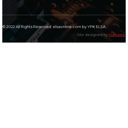
© 2022 All Rights Reserved. elsaonline.com by YPK ELSA.
Site designed by
Naikasta
.