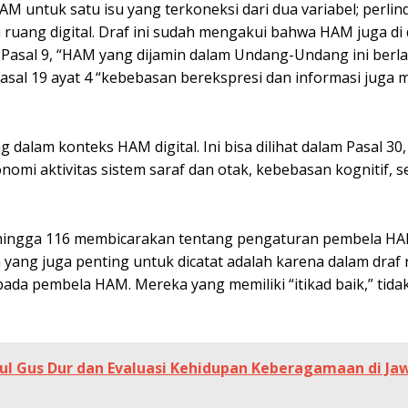
M untuk satu isu yang terkoneksi dari dua variabel; perli
 ruang digital. Draf ini sudah mengakui bahwa HAM juga di
am Pasal 9, “HAM yang dijamin dalam Undang-Undang ini berl
 Pasal 19 ayat 4 “kebebasan berekspresi dan informasi juga 
g dalam konteks HAM digital. Ini bisa dilihat dalam Pasal 30,
omi aktivitas sistem saraf dan otak, kebebasan kognitif, s
3 hingga 116 membicarakan tentang pengaturan pembela HAM
yang juga penting untuk dicatat adalah karena dalam draf r
da pembela HAM. Mereka yang memiliki “itikad baik,” tida
l Gus Dur dan Evaluasi Kehidupan Keberagamaan di Ja