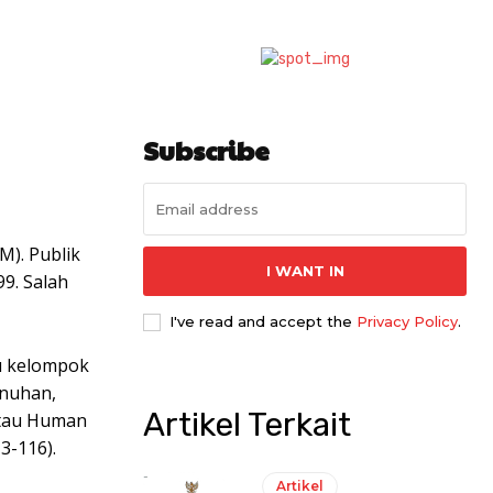
Subscribe
). Publik
I WANT IN
9. Salah
I've read and accept the
Privacy Policy
.
u kelompok
enuhan,
Artikel Terkait
atau Human
3-116).
Artikel