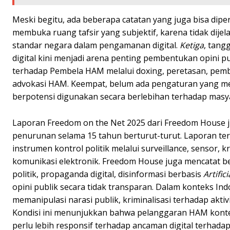
Meski begitu, ada beberapa catatan yang juga bisa dip
membuka ruang tafsir yang subjektif, karena tidak dijel
standar negara dalam pengamanan digital.
Ketiga
, tang
digital kini menjadi arena penting pembentukan opini p
terhadap Pembela HAM melalui doxing, peretasan, pem
advokasi HAM. Keempat, belum ada pengaturan yang me
berpotensi digunakan secara berlebihan terhadap masy
Laporan Freedom on the Net 2025 dari Freedom House 
penurunan selama 15 tahun berturut-turut. Laporan te
instrumen kontrol politik melalui surveillance, sensor, 
komunikasi elektronik. Freedom House juga mencatat be
politik, propaganda digital, disinformasi berbasis
Artific
opini publik secara tidak transparan. Dalam konteks I
memanipulasi narasi publik, kriminalisasi terhadap aktiv
Kondisi ini menunjukkan bahwa pelanggaran HAM kontem
perlu lebih responsif terhadap ancaman digital terhad