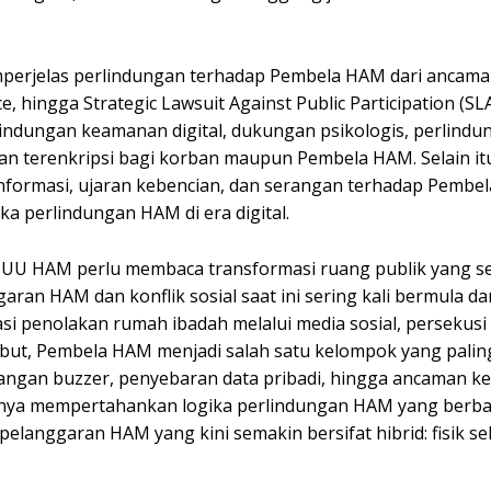
mperjelas perlindungan terhadap Pembela HAM dari ancaman
e, hingga Strategic Lawsuit Against Public Participation (SLA
indungan keamanan digital, dukungan psikologis, perlindu
dan terenkripsi bagi korban maupun Pembela HAM. Selain i
informasi, ujaran kebencian, dan serangan terhadap Pembe
a perlindungan HAM di era digital.
isi UU HAM perlu membaca transformasi ruang publik yang 
garan HAM dan konflik sosial saat ini sering kali bermula da
asi penolakan rumah ibadah melalui media sosial, persekusi d
rsebut, Pembela HAM menjadi salah satu kelompok yang palin
erangan buzzer, penyebaran data pribadi, hingga ancaman 
p hanya mempertahankan logika perlindungan HAM yang berba
elanggaran HAM yang kini semakin bersifat hibrid: fisik se