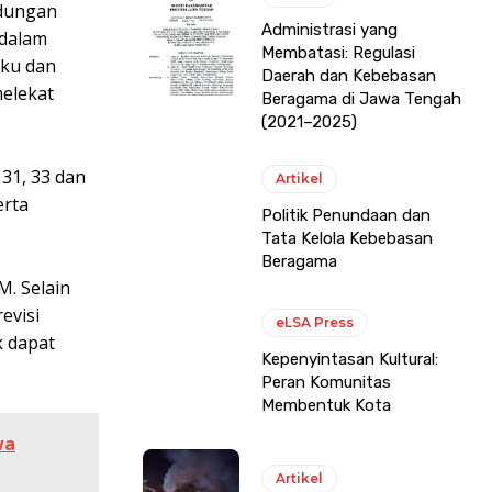
ndungan
Administrasi yang
 dalam
Membatasi: Regulasi
aku dan
Daerah dan Kebebasan
melekat
Beragama di Jawa Tengah
(2021–2025)
 31, 33 dan
Artikel
erta
Politik Penundaan dan
Tata Kelola Kebebasan
Beragama
. Selain
evisi
eLSA Press
k dapat
Kepenyintasan Kultural:
Peran Komunitas
Membentuk Kota
wa
Artikel