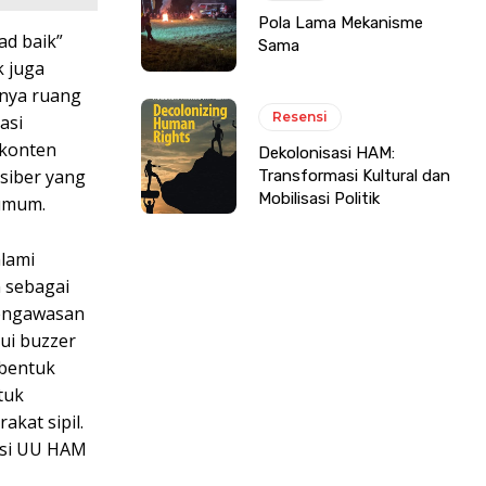
Pola Lama Mekanisme
kad baik”
Sama
k juga
knya ruang
Resensi
asi
-konten
Dekolonisasi HAM:
 siber yang
Transformasi Kultural dan
Mobilisasi Politik
 umum.
lami
 sebagai
 pengawasan
ui buzzer
mbentuk
tuk
akat sipil.
isi UU HAM