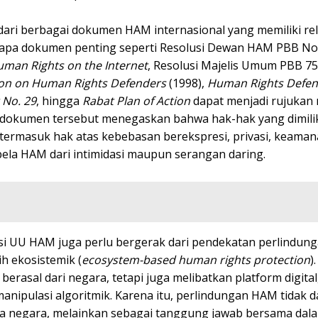
i dari berbagai dokumen HAM internasional yang memiliki re
rapa dokumen penting seperti Resolusi Dewan HAM PBB No
man Rights on the Internet
, Resolusi Majelis Umum PBB 7
ation on Human Rights Defenders
(1998),
Human Rights Defen
 No. 29
, hingga
Rabat Plan of Action
dapat menjadi rujukan 
dokumen tersebut menegaskan bahwa hak-hak yang dimili
l, termasuk hak atas kebebasan berekspresi, privasi, keamana
ela HAM dari intimidasi maupun serangan daring.
visi UU HAM juga perlu bergerak dari pendekatan perlindu
h ekosistemik (
ecosystem-based human rights protection
)
erasal dari negara, tetapi juga melibatkan platform digital
manipulasi algoritmik. Karena itu, perlindungan HAM tidak 
rga negara, melainkan sebagai tanggung jawab bersama dal