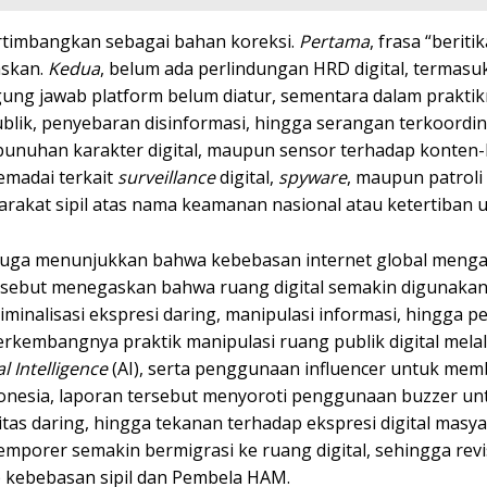
ertimbangkan sebagai bahan koreksi.
Pertama
, frasa “beriti
askan.
Kedua
, belum ada perlindungan HRD digital, termasu
gung jawab platform belum diatur, sementara dalam prakti
ublik, penyebaran disinformasi, hingga serangan terkoordin
bunuhan karakter digital, maupun sensor terhadap konten
madai terkait
surveillance
digital,
spyware
, maupun patroli
arakat sipil atas nama keamanan nasional atau ketertiban
juga menunjukkan bahwa kebebasan internet global menga
rsebut menegaskan bahwa ruang digital semakin digunakan
kriminalisasi ekspresi daring, manipulasi informasi, hingga
rkembangnya praktik manipulasi ruang publik digital melal
ial Intelligence
(AI), serta penggunaan influencer untuk me
ndonesia, laporan tersebut menyoroti penggunaan buzzer un
itas daring, hingga tekanan terhadap ekspresi digital masyar
porer semakin bermigrasi ke ruang digital, sehingga rev
ap kebebasan sipil dan Pembela HAM.