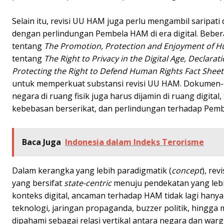
Selain itu, revisi UU HAM juga perlu mengambil saripat
dengan perlindungan Pembela HAM di era digital. Bebe
tentang
The Promotion, Protection and Enjoyment of Hu
tentang
The Right to Privacy in the Digital Age, Declar
Protecting the Right to Defend Human Rights Fact Sheet
untuk memperkuat substansi revisi UU HAM. Dokumen-
negara di ruang fisik juga harus dijamin di ruang digita
kebebasan berserikat, dan perlindungan terhadap Pemb
Baca Juga
Indonesia dalam Indeks Terorisme
Dalam kerangka yang lebih paradigmatik (
concept
), re
yang bersifat
state-centric
menuju pendekatan yang lebi
konteks digital, ancaman terhadap HAM tidak lagi hanya b
teknologi, jaringan propaganda, buzzer politik, hingga 
dipahami sebagai relasi vertikal antara negara dan wa