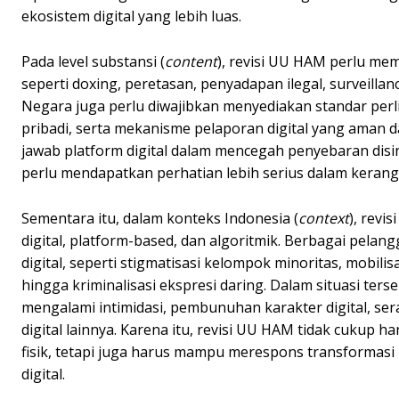
ekosistem digital yang lebih luas.
Pada level substansi (
content
), revisi UU HAM perlu me
seperti doxing, peretasan, penyadapan ilegal, surveillanc
Negara juga perlu diwajibkan menyediakan standar perl
pribadi, serta mekanisme pelaporan digital yang aman 
jawab platform digital dalam mencegah penyebaran dis
perlu mendapatkan perhatian lebih serius dalam kerangk
Sementara itu, dalam konteks Indonesia (
context
), rev
digital, platform-based, dan algoritmik. Berbagai pelang
digital, seperti stigmatisasi kelompok minoritas, mobilis
hingga kriminalisasi ekspresi daring. Dalam situasi te
mengalami intimidasi, pembunuhan karakter digital, s
digital lainnya. Karena itu, revisi UU HAM tidak cuku
fisik, tetapi juga harus mampu merespons transformasi p
digital.