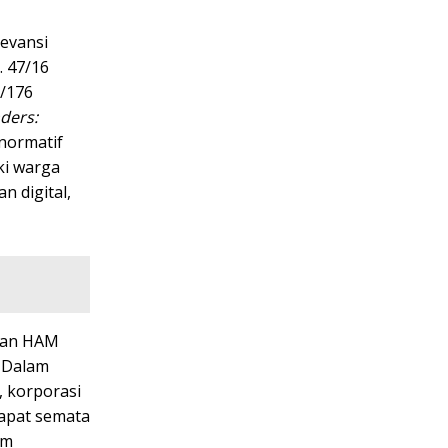
levansi
. 47/16
5/176
ders:
normatif
ki warga
n digital,
ngan HAM
. Dalam
, korporasi
dapat semata
am