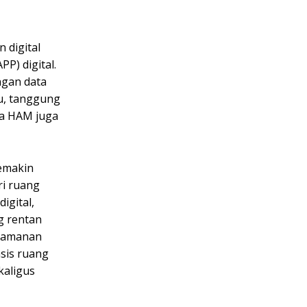
 digital
PP) digital.
ngan data
tu, tanggung
la HAM juga
semakin
ri ruang
igital,
g rentan
keamanan
sis ruang
kaligus