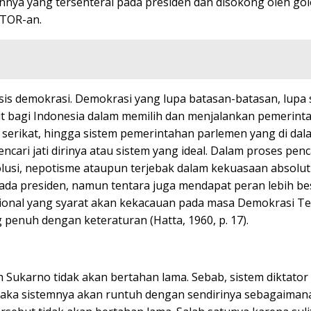
annya yang tersenteral pada presiden dan disokong oleh g
ATOR-an.
risis demokrasi. Demokrasi yang lupa batasan-batasan, lup
lit bagi Indonesia dalam memilih dan menjalankan pemerin
, serikat, hingga sistem pemerintahan parlemen yang di dal
ncari jati dirinya atau sistem yang ideal. Dalam proses p
olusi, nepotisme ataupun terjebak dalam kekuasaan absolu
da presiden, namun tentara juga mendapat peran lebih bes
nasional yang syarat akan kekacauan pada masa Demokrasi 
penuh dengan keteraturan (Hatta, 1960, p. 17).
Sukarno tidak akan bertahan lama. Sebab, sistem diktator
maka sistemnya akan runtuh dengan sendirinya sebagaiman