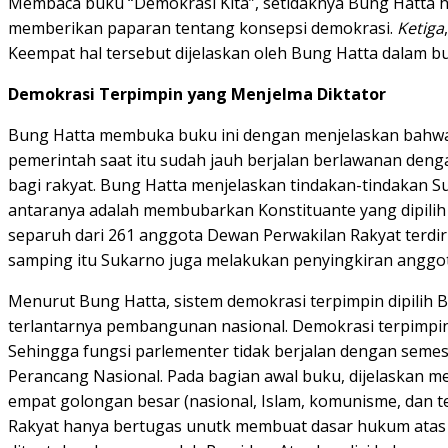
Membaca buku “Demokrasi Kita”, setidaknya Bung Hatta
memberikan paparan tentang konsepsi demokrasi.
Ketiga
Keempat hal tersebut dijelaskan oleh Bung Hatta dalam buk
Demokrasi Terpimpin yang Menjelma Diktator
Bung Hatta membuka buku ini dengan menjelaskan bahwa k
pemerintah saat itu sudah jauh berjalan berlawanan den
bagi rakyat. Bung Hatta menjelaskan tindakan-tindakan
antaranya adalah membubarkan Konstituante yang dipilih 
separuh dari 261 anggota Dewan Perwakilan Rakyat terdiri 
samping itu Sukarno juga melakukan penyingkiran anggota p
Menurut Bung Hatta, sistem demokrasi terpimpin dipilih 
terlantarnya pembangunan nasional. Demokrasi terpimpi
Sehingga fungsi parlementer tidak berjalan dengan seme
Perancang Nasional. Pada bagian awal buku, dijelaskan 
empat golongan besar (nasional, Islam, komunisme, dan te
Rakyat hanya bertugas unutk membuat dasar hukum atas 