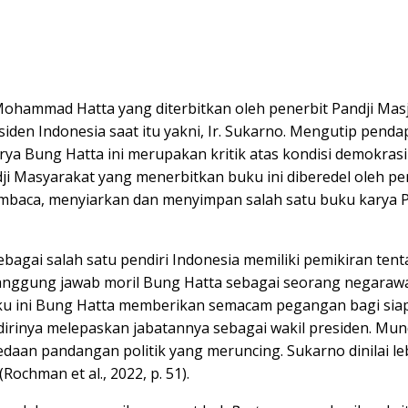
ohammad Hatta yang diterbitkan oleh penerbit Pandji Masj
den Indonesia saat itu yakni, Ir. Sukarno. Mengutip pendap
ya Bung Hatta ini merupakan kritik atas kondisi demokrasi p
 Masyarakat yang menerbitkan buku ini diberedel oleh pem
ca, menyiarkan dan menyimpan salah satu buku karya Pro
sebagai salah satu pendiri Indonesia memiliki pemikiran 
ntuk tanggung jawab moril Bung Hatta sebagai seorang negar
uku ini Bung Hatta memberikan semacam pegangan bagi siapa
 dirinya melepaskan jabatannya sebagai wakil presiden. Mun
edaan pandangan politik yang meruncing. Sukarno dinilai l
ochman et al., 2022, p. 51).