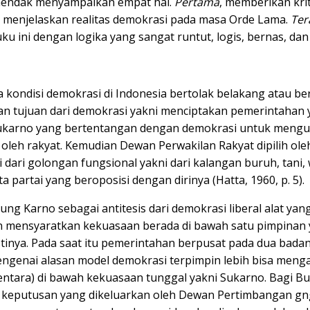
 hendak menyampaikan empat hal.
Pertama
, memberikan kri
, menjelaskan realitas demokrasi pada masa Orde Lama.
Ter
u ini dengan logika yang sangat runtut, logis, bernas, dan
ondisi demokrasi di Indonesia bertolak belakang atau ber
gan tujuan dari demokrasi yakni menciptakan pemerintaha
 Sukarno yang bertentangan dengan demokrasi untuk mengu
oleh rakyat. Kemudian Dewan Perwakilan Rakyat dipilih ole
dari golongan fungsional yakni dari kalangan buruh, tani, w
artai yang beroposisi dengan dirinya (Hatta, 1960, p. 5).
Bung Karno sebagai antitesis dari demokrasi liberal alat 
n mensyaratkan kekuasaan berada di bawah satu pimpinan
stinya. Pada saat itu pemerintahan berpusat pada dua ba
mengenai alasan model demokrasi terpimpin lebih bisa me
ntara) di bawah kekuasaan tunggal yakni Sukarno. Bagi Bun
keputusan yang dikeluarkan oleh Dewan Pertimbangan gng