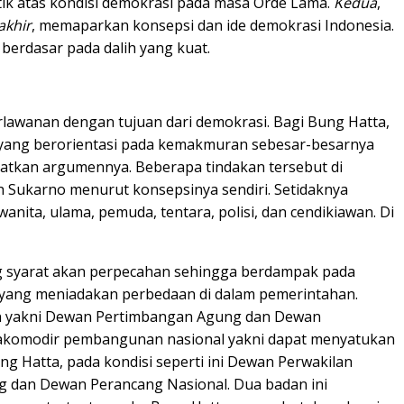
tik atas kondisi demokrasi pada masa Orde Lama.
Kedua
,
akhir
, memaparkan konsepsi dan ide demokrasi Indonesia.
 berdasar pada dalih yang kuat.
lawanan dengan tujuan dari demokrasi. Bagi Bung Hatta,
n yang berorientasi pada kemakmuran sebesar-besarnya
atkan argumennya. Beberapa tindakan tersebut di
h Sukarno menurut konsepsinya sendiri. Setidaknya
anita, ulama, pemuda, tentara, polisi, dan cendikiawan. Di
yang syarat akan perpecahan sehingga berdampak pada
 yang meniadakan perbedaan di dalam pemerintahan.
dan yakni Dewan Pertimbangan Agung dan Dewan
ngakomodir pembangunan nasional yakni dapat menyatukan
g Hatta, pada kondisi seperti ini Dewan Perwakilan
 dan Dewan Perancang Nasional. Dua badan ini