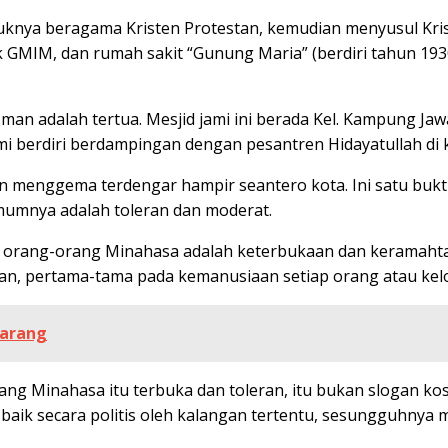
a beragama Kristen Protestan, kemudian menyusul Kristen 
k GMIM, dan rumah sakit “Gunung Maria” (berdiri tahun 1930
 Iman adalah tertua. Mesjid jami ini berada Kel. Kampung Ja
mi berdiri berdampingan dengan pesantren Hidayatullah di 
dzan menggema terdengar hampir seantero kota. Ini satu bu
mumnya adalah toleran dan moderat.
khas orang-orang Minahasa adalah keterbukaan dan keramaht
, pertama-tama pada kemanusiaan setiap orang atau kelo
marang
ang Minahasa itu terbuka dan toleran, itu bukan slogan k
tra baik secara politis oleh kalangan tertentu, sesungguhn