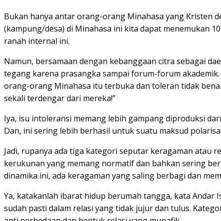
Bukan hanya antar orang-orang Minahasa yang Kristen de
(kampung/desa) di Minahasa ini kita dapat menemukan 10 
ranah internal ini.
Namun, bersamaan dengan kebanggaan citra sebagai daera
tegang karena prasangka sampai forum-forum akademik. 
orang-orang Minahasa itu terbuka dan toleran tidak benar
sekali terdengar dari mereka!”
Iya, isu intoleransi memang lebih gampang diproduksi darip
Dan, ini sering lebih berhasil untuk suatu maksud polaris
Jadi, rupanya ada tiga kategori seputar keragaman atau 
kerukunan yang memang normatif dan bahkan sering berle
dinamika ini, ada keragaman yang saling berbagi dan mem
Ya, katakanlah ibarat hidup berumah tangga, kata Andar Is
sudah pasti dalam relasi yang tidak jujur dan tulus. Katego
anti perbedaan dan bentuk relasi yang munafik.