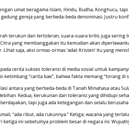
ngan umat beragama Islam, Hindu, Budha, Konghucu, tapi j
gedung gereja yang berbeda-beda denominasi. Justru konfli
h terukun dan tertoleran, suara-suara kritis juga sering
Citra yang membanggakan itu kemudian akan diperlawanka
. Lihat saja, aksi ormas-ormas ‘adat-Kristen’ itu yang men
ada cerita sukses toleransi di media sosial untuk kampanye 
asi ketimbang “carita bae”, bahwa fakta memang “torang di s
relasi antara yang berbeda-beda di Tanah Minahasa atau Su
bihan. Kedua, kerukunan dan toleransi yang dihidupi seh
berdayakan, tapi juga ada ketegangan dan selalu berusaha
mail, “ada ribut, ada rukunnya.” Ketiga, wacana yang terla
ri ketiga ini sebetulnya problem besar di negara ini. Wujudny