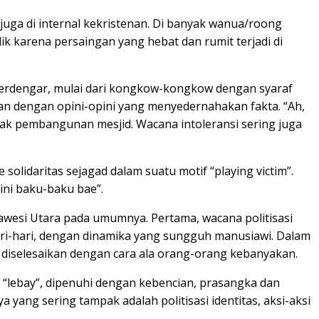
uga di internal kekristenan. Di banyak wanua/roong
k karena persaingan yang hebat dan rumit terjadi di
 terdengar, mulai dari kongkow-kongkow dengan syaraf
n dengan opini-opini yang menyedernahakan fakta. “Ah,
olak pembangunan mesjid. Wacana intoleransi sering juga
solidaritas sejagad dalam suatu motif “playing victim”.
ini baku-baku bae”.
lawesi Utara pada umumnya. Pertama, wacana politisasi
ari-hari, dengan dinamika yang sungguh manusiawi. Dalam
 diselesaikan dengan cara ala orang-orang kebanyakan.
lu “lebay”, dipenuhi dengan kebencian, prasangka dan
a yang sering tampak adalah politisasi identitas, aksi-aksi