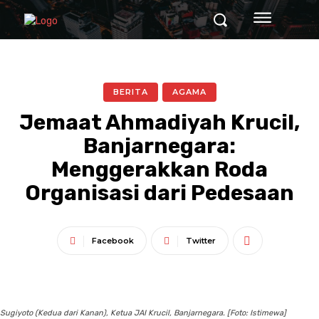
BERITA
AGAMA
Jemaat Ahmadiyah Krucil,
Banjarnegara:
Menggerakkan Roda
Organisasi dari Pedesaan
Facebook
Twitter
Sugiyoto (Kedua dari Kanan), Ketua JAI Krucil, Banjarnegara. [Foto: Istimewa]