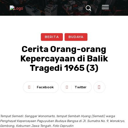
BERITA
BUDAYA
Cerita Orang-orang
Kepercayaan di Balik
Tragedi 1965 (3)
Facebook
Twitter
Tempat Semedi: Sanggar Wonomarto, tempat Sembah Hyang (Semedi) warga
Penghayat Kepercayaan Paguyuban Budaya Bangsa di Jl. Sumatra No. 9, Wonokryo,
Gombong, Kebumen Jawa Tengah. Foto Ceprudin