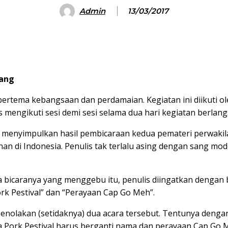
Admin
13/03/2017
rang
bertema kebangsaan dan perdamaian. Kegiatan ini diikuti 
 mengikuti sesi demi sesi selama dua hari kegiatan berlan
menyimpulkan hasil pembicaraan kedua pemateri perwaki
n di Indonesia. Penulis tak terlalu asing dengan sang mod
a bicaranya yang menggebu itu, penulis diingatkan dengan
rk Pestival” dan “Perayaan Cap Go Meh”.
penolakan (setidaknya) dua acara tersebut. Tentunya dengan 
 Pork Pestival harus berganti nama dan perayaan Cap Go 