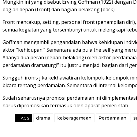
Mungkin ini yang disebut Erving Goffman (1922) dengan
bagian depan (front) dan bagian belakang (back).
Front mencakup, setting, personal front (penampilan diri)
semua kegiatan yang tersembunyi untuk melengkapi keberh
Goffman mengambil pengandaian bahwa kehidupan individ
aktor “kehidupan.” Sementara ada pula the self yang mer
Adanya dua peran (depan-belakang) oleh aktor perdamaian 
perdamaian dramaturgi” itu justru menjadi bagian dari ge
Sungguh ironis jika kekhawatiran kelompok-kelompok min
bicara tentang perdamaian. Sementara di internal kelompo
Sudah seharusnya promosi perdamaian ini diimplementasika
harus dipromosikan termasuk oleh aparat pemerintah.
drama
keberagamaan
Perdamaian
s
TAGS