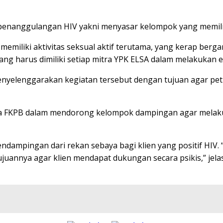
as penanggulangan HIV yakni menyasar kelompok yang memili
emiliki aktivitas seksual aktif terutama, yang kerap berga
ng harus dimiliki setiap mitra YPK ELSA dalam melakukan e
 menyelenggarakan kegiatan tersebut dengan tujuan agar p
ota FKPB dalam mendorong kelompok dampingan agar melak
ndampingan dari rekan sebaya bagi klien yang positif HIV
ujuannya agar klien mendapat dukungan secara psikis,” jel