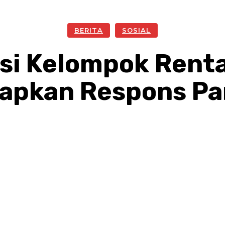
BERITA
SOSIAL
i Kelompok Renta
apkan Respons P
Facebook
Twitter
Pinterest
W