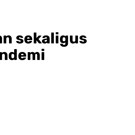
n sekaligus
andemi
hatsApp