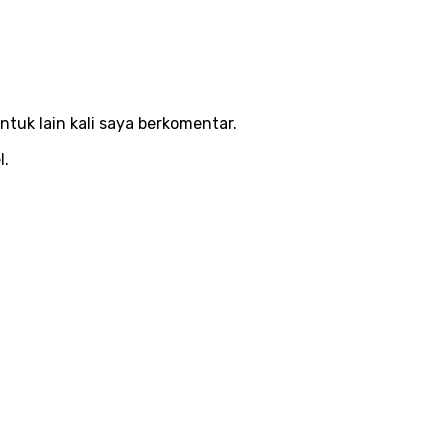
ntuk lain kali saya berkomentar.
l.
nan Artikel
Menu