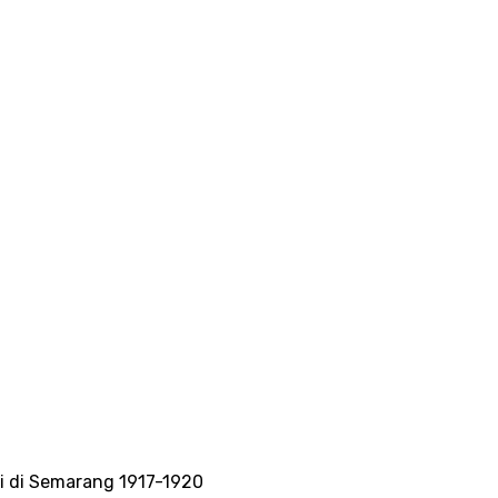
a
Berita
Artikel
Dialog
Resensi
Publikasi
ri di Semarang 1917-1920