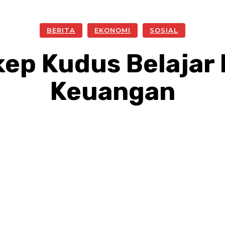
BERITA
EKONOMI
SOSIAL
kep Kudus Belaja
Keuangan
Facebook
Twitter
Pinterest
W