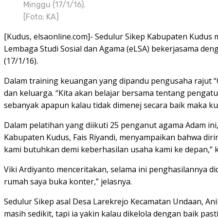
Minggu (17/1/16).
[Foto: KA]
[Kudus, elsaonline.com]- Sedulur Sikep Kabupaten Kudus
Lembaga Studi Sosial dan Agama (eLSA) bekerjasama den
(17/1/16).
Dalam training keuangan yang dipandu pengusaha rajut 
dan keluarga. “Kita akan belajar bersama tentang pengatu
sebanyak apapun kalau tidak dimenej secara baik maka k
Dalam pelatihan yang diikuti 25 penganut agama Adam in
Kabupaten Kudus, Fais Riyandi, menyampaikan bahwa dirin
kami butuhkan demi keberhasilan usaha kami ke depan,” k
Viki Ardiyanto menceritakan, selama ini penghasilannya did
rumah saya buka konter,” jelasnya.
Sedulur Sikep asal Desa Larekrejo Kecamatan Undaan, Ani
masih sedikit, tapi ia yakin kalau dikelola dengan baik past