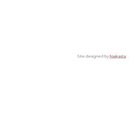
© 2022 All Rights Reserved. elsaonline.com by YPK ELSA.
Site designed by
Naikasta
.