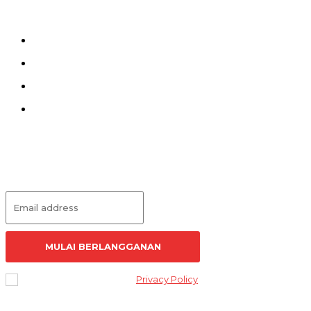
Kirim Tulisan
Kontak
Pedoman Siber
Redaksi
Langganan Artikel
MULAI BERLANGGANAN
I've read and accept the
Privacy Policy
.