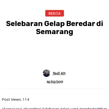
BERITA
Selebaran Gelap Beredar di
Semarang
Facebook
Twitter
Pinterest
WhatsA
Tedi Kh
16/02/2011
Post Views:
114
(Semarang-
elsaonline) Selebaran gelap yang mendeskriditkan