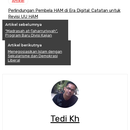
Artikel
Perlindungan Pembela HAM di Era Digital: Catatan untuk
Revisi UU HAM
Artikel sebelumnya
“Madrasah at-Taharruriyyah”,
Program Baru Divisi Kajian
Artikel berikutnya
Menegosiasikan Islam dengan
Sekularisme dan Demokrasi
Liberal
Tedi Kh