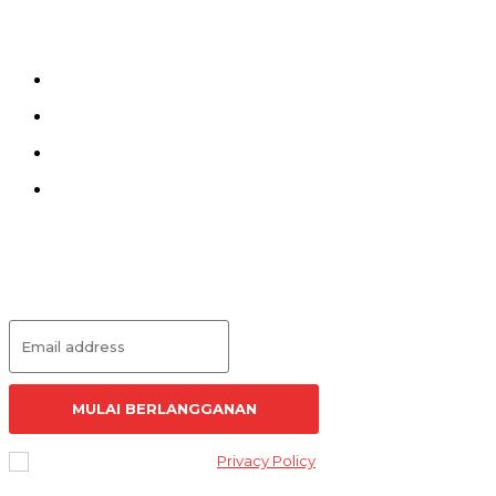
Menu
Kirim Tulisan
Kontak
Pedoman Siber
Redaksi
Langganan Artikel
MULAI BERLANGGANAN
I've read and accept the
Privacy Policy
.