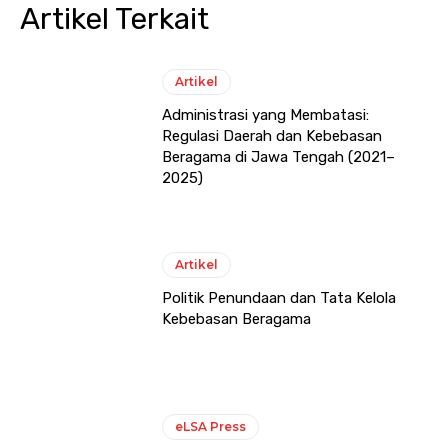
Artikel Terkait
Artikel
Administrasi yang Membatasi:
Regulasi Daerah dan Kebebasan
Beragama di Jawa Tengah (2021–
2025)
Artikel
Politik Penundaan dan Tata Kelola
Kebebasan Beragama
eLSA Press