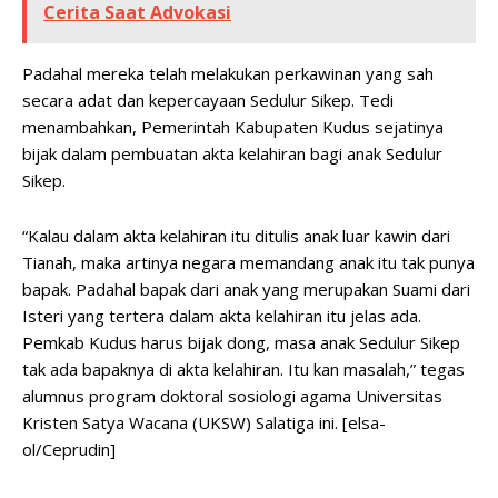
Cerita Saat Advokasi
Padahal mereka telah melakukan perkawinan yang sah
secara adat dan kepercayaan Sedulur Sikep. Tedi
menambahkan, Pemerintah Kabupaten Kudus sejatinya
bijak dalam pembuatan akta kelahiran bagi anak Sedulur
Sikep.
“Kalau dalam akta kelahiran itu ditulis anak luar kawin dari
Tianah, maka artinya negara memandang anak itu tak punya
bapak. Padahal bapak dari anak yang merupakan Suami dari
Isteri yang tertera dalam akta kelahiran itu jelas ada.
Pemkab Kudus harus bijak dong, masa anak Sedulur Sikep
tak ada bapaknya di akta kelahiran. Itu kan masalah,” tegas
alumnus program doktoral sosiologi agama Universitas
Kristen Satya Wacana (UKSW) Salatiga ini. [elsa-
ol/Ceprudin]