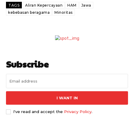
TAGS
Aliran Kepercayaan
HAM
Jawa
kebebasan beragama
Minoritas
Subscribe
I WANT IN
I've read and accept the
Privacy Policy
.