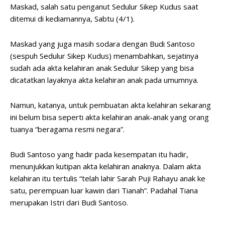
Maskad, salah satu penganut Sedulur Sikep Kudus saat
ditemui di kediamannya, Sabtu (4/1).
Maskad yang juga masih sodara dengan Budi Santoso
(sespuh Sedulur Sikep Kudus) menambahkan, sejatinya
sudah ada akta kelahiran anak Sedulur Sikep yang bisa
dicatatkan layaknya akta kelahiran anak pada umumnya.
Namun, katanya, untuk pembuatan akta kelahiran sekarang
ini belum bisa seperti akta kelahiran anak-anak yang orang
tuanya “beragama resmi negara”.
Budi Santoso yang hadir pada kesempatan itu hadir,
menunjukkan kutipan akta kelahiran anaknya. Dalam akta
kelahiran itu tertulis “telah lahir Sarah Puji Rahayu anak ke
satu, perempuan luar kawin dari Tianah”. Padahal Tiana
merupakan Istri dari Budi Santoso.