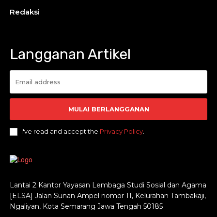
Redaksi
Langganan Artikel
MULAI BERLANGGANAN
I've read and accept the
Privacy Policy
.
Lantai 2 Kantor Yayasan Lembaga Studi Sosial dan Agama
[ELSA] Jalan Sunan Ampel nomor 11, Kelurahan Tambakaji,
Ngaliyan, Kota Semarang Jawa Tengah 50185