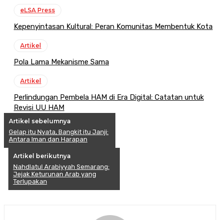
eLSA Press
Kepenyintasan Kultural: Peran Komunitas Membentuk Kota
Artikel
Pola Lama Mekanisme Sama
Artikel
Perlindungan Pembela HAM di Era Digital: Catatan untuk
Revisi UU HAM
Artikel sebelumnya
Gelap itu Nyata, Bangkit itu Janji:
Antara Iman dan Harapan
Artikel berikutnya
Nahdlatul Arabiyyah Semarang:
Jejak Keturunan Arab yang
Terlupakan