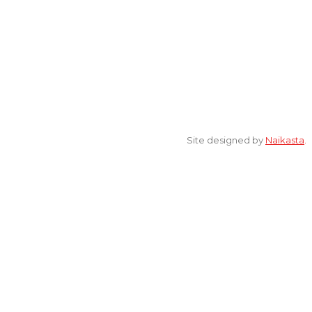
© 2022 All Rights Reserved. elsaonline.com by YPK ELSA.
Site designed by
Naikasta
.