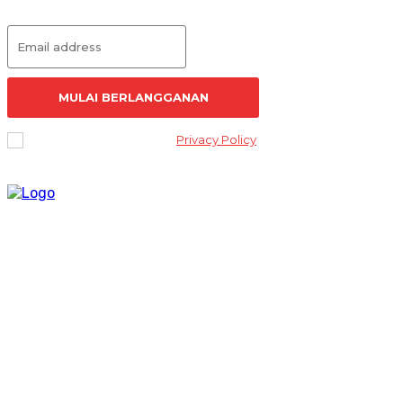
MULAI BERLANGGANAN
I've read and accept the
Privacy Policy
.
Lantai 2 Kantor Yayasan Lembaga Studi Sosial dan Agama
[ELSA] Jalan Sunan Ampel nomor 11, Kelurahan Tambakaji,
Ngaliyan, Kota Semarang Jawa Tengah 50185