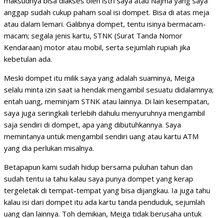
maksudnya bisa diakses oleh istri saya atau Najma yang saya
anggap sudah cukup paham soal isi dompet. Bisa di atas meja
atau dalam lemari. Galibnya dompet, tentu isinya bermacam-
macam; segala jenis kartu, STNK (Surat Tanda Nomor
Kendaraan) motor atau mobil, serta sejumlah rupiah jika
kebetulan ada.
Meski dompet itu milik saya yang adalah suaminya, Meiga
selalu minta izin saat ia hendak mengambil sesuatu didalamnya;
entah uang, meminjam STNK atau lainnya. Di lain kesempatan,
saya juga seringkali terlebih dahulu menyuruhnya mengambil
saja sendiri di dompet, apa yang dibutuhkannya. Saya
memintanya untuk mengambil sendiri uang atau kartu ATM
yang dia perlukan misalnya.
Betapapun kami sudah hidup bersama puluhan tahun dan
sudah tentu ia tahu kalau saya punya dompet yang kerap
tergeletak di tempat-tempat yang bisa dijangkau. Ia juga tahu
kalau isi dari dompet itu ada kartu tanda penduduk, sejumlah
uang dan lainnya. Toh demikian, Meiga tidak berusaha untuk