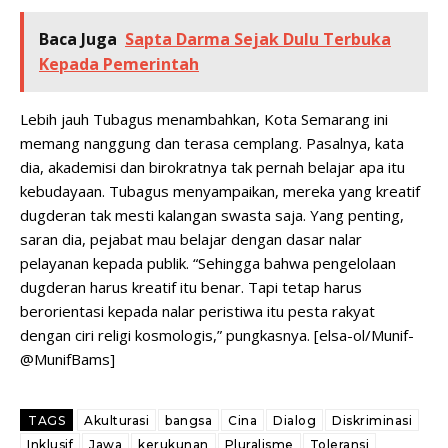
Baca Juga
Sapta Darma Sejak Dulu Terbuka
Kepada Pemerintah
Lebih jauh Tubagus menambahkan, Kota Semarang ini
memang nanggung dan terasa cemplang. Pasalnya, kata
dia, akademisi dan birokratnya tak pernah belajar apa itu
kebudayaan. Tubagus menyampaikan, mereka yang kreatif
dugderan tak mesti kalangan swasta saja. Yang penting,
saran dia, pejabat mau belajar dengan dasar nalar
pelayanan kepada publik. “Sehingga bahwa pengelolaan
dugderan harus kreatif itu benar. Tapi tetap harus
berorientasi kepada nalar peristiwa itu pesta rakyat
dengan ciri religi kosmologis,” pungkasnya. [elsa-ol/Munif-
@MunifBams]
TAGS
Akulturasi
bangsa
Cina
Dialog
Diskriminasi
Inklusif
Jawa
kerukunan
Pluralisme
Toleransi