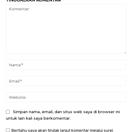
TINGGALKAN KOMENTAR
Komentar:
Na
Ema
Web
Simpan nama, email, dan situs web saya di browser ini
untuk lain kali saya berkomentar.
Beritahu saya akan tindak lanjut komentar melalui surel.