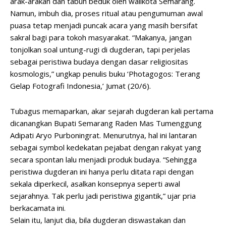
arak-arakan dan tabuh beduk oleh walikota Semarang.
Namun, imbuh dia, proses ritual atau pengumuman awal
puasa tetap menjadi puncak acara yang masih bersifat
sakral bagi para tokoh masyarakat. “Makanya, jangan
tonjolkan soal untung-rugi di dugderan, tapi perjelas
sebagai peristiwa budaya dengan dasar religiositas
kosmologis,” ungkap penulis buku ‘Photagogos: Terang
Gelap Fotografi Indonesia,’ Jumat (20/6).
Tubagus memaparkan, akar sejarah dugderan kali pertama
dicanangkan Bupati Semarang Raden Mas Tumenggung
Adipati Aryo Purboningrat. Menurutnya, hal ini lantaran
sebagai symbol kedekatan pejabat dengan rakyat yang
secara spontan lalu menjadi produk budaya. “Sehingga
peristiwa dugderan ini hanya perlu ditata rapi dengan
sekala diperkecil, asalkan konsepnya seperti awal
sejarahnya. Tak perlu jadi peristiwa gigantik,” ujar pria
berkacamata ini.
Selain itu, lanjut dia, bila dugderan diswastakan dan