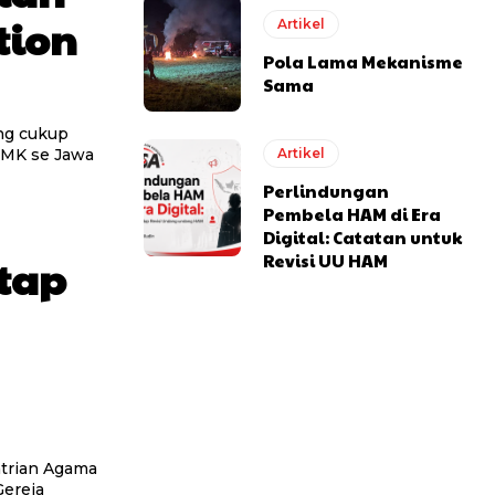
tion
Artikel
Pola Lama Mekanisme
Sama
ang cukup
Artikel
SMK se Jawa
Perlindungan
Pembela HAM di Era
Digital: Catatan untuk
Revisi UU HAM
etap
trian Agama
Gereja