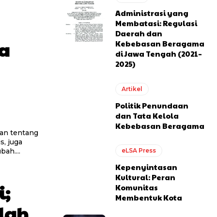
Administrasi yang
Membatasi: Regulasi
Daerah dan
a
Kebebasan Beragama
di Jawa Tengah (2021–
2025)
Artikel
Politik Penundaan
dan Tata Kelola
Kebebasan Beragama
s, juga
eLSA Press
ah....
Kepenyintasan
Kultural: Peran
i;
Komunitas
Membentuk Kota
olah