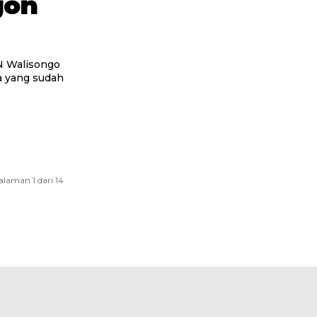
gon
alaman 1 dari 14