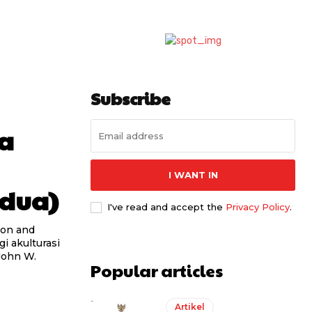
Subscribe
a
I WANT IN
edua)
I've read and accept the
Privacy Policy
.
i akulturasi
John W.
Popular articles
Artikel