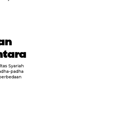
fan
ntara
 perbedaan