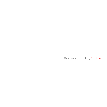
[ELSA] Jalan Sunan Ampel nomor 11, Kelurahan Tambakaji,
Ngaliyan, Kota Semarang Jawa Tengah 50185
© 2022 All Rights Reserved. elsaonline.com by YPK ELSA.
Site designed by
Naikasta
.