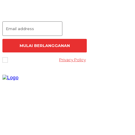
Langganan Artikel
MULAI BERLANGGANAN
I've read and accept the
Privacy Policy
.
Lantai 2 Kantor Yayasan Lembaga Studi Sosial dan Agama