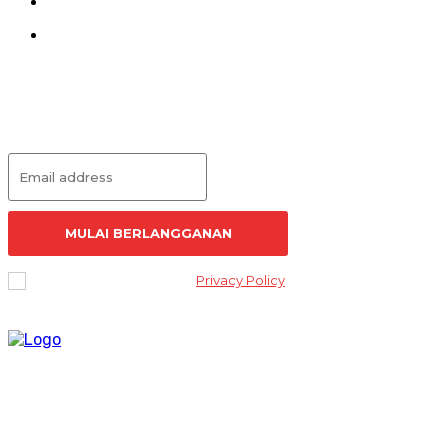
Pedoman Siber
Redaksi
Langganan Artikel
MULAI BERLANGGANAN
I've read and accept the
Privacy Policy
.