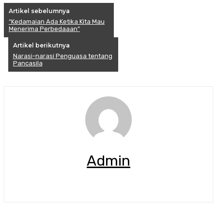
Artikel sebelumnya
“Kedamaian Ada Ketika Kita Mau
Menerima Perbedaaan”
Artikel berikutnya
Narasi-narasi Penguasa tentang
Pancasila
Admin