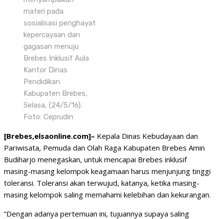
materi pada
sosialisasi penghayat
kepercayaan dan
gagasan menuju
Brebes Inklusif Aula
Kantor Dinas
Pendidikan
Kabupaten Brebes,
Selasa, (24/5/16).
Foto: Ceprudin
[Brebes,elsaonline.com]–
Kepala Dinas Kebudayaan dan
Pariwisata, Pemuda dan Olah Raga Kabupaten Brebes Amin
Budiharjo menegaskan, untuk mencapai Brebes inklusif
masing-masing kelompok keagamaan harus menjunjung tinggi
toleransi. Toleransi akan terwujud, katanya, ketika masing-
masing kelompok saling memahami kelebihan dan kekurangan.
”Dengan adanya pertemuan ini, tujuannya supaya saling