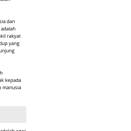
sia dan
 adalah
kil rakyat
idup yang
junjung
ah
jak kepada
p manusia