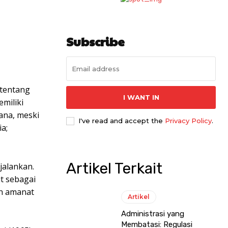
Subscribe
 tentang
I WANT IN
miliki
rana, meski
I've read and accept the
Privacy Policy
.
a;
Artikel Terkait
jalankan.
ut sebagai
an amanat
Artikel
Administrasi yang
Membatasi: Regulasi