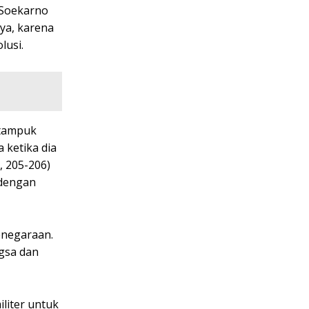
 Soekarno
nya, karena
lusi.
 tampuk
 ketika dia
, 205-206)
 dengan
enegaraan.
gsa dan
iliter untuk