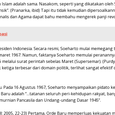
Islam adalah sama. Nasakom, seperti yang dikatakan oleh
ik”. (Pranarka, ibid) Tapi itu tidak kemudian dipersoalkan
nalis dan Agama dapat bahu membahu mengerek panji revo
pasi
residen Indonesia. Secara resmi, Soeharto mulai memegang
n maret 1967. Namun, faktanya Soeharto memulai peranannya
melalui surat perintah sebelas Maret (Supersemar). (Purdy
ketiga terbesar dari domain politik, terlihat sangat efektif
ru. Pada 16 Agustus 1967, Soeharto menyampaikan pidato k
Baru adalah “…tatanan seluruh peri-kehidupan rakyat, ban
emurnian Pancasila dan Undang-undang Dasar 1945”.
all: 2005, 22-23) Pertama, Orde Baru memperluas kekuatan m