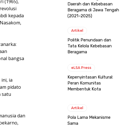
i (1965),
Daerah dan Kebebasan
revolusi
Beragama di Jawa Tengah
abdi kepada
(2021–2025)
a Nasakom,
Artikel
Politik Penundaan dan
ranarka:
Tata Kelola Kebebasan
kaan
Beragama
onal bangsa
eLSA Press
Kepenyintasan Kultural:
ni, ia
Peran Komunitas
lam pidato
Membentuk Kota
n satu
Artikel
 manusia dan
Pola Lama Mekanisme
Soekarno,
Sama