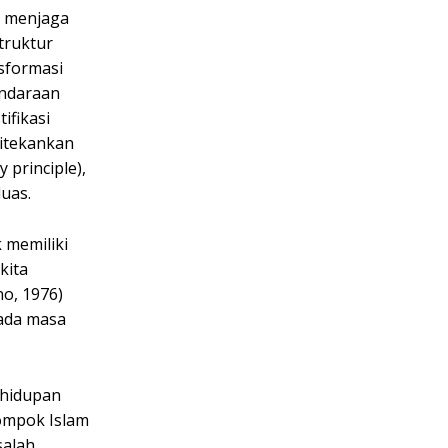
us menjaga
truktur
nsformasi
endaraan
ifikasi
ditekankan
 principle),
uas.
 memiliki
kita
no, 1976)
pada masa
ehidupan
lompok Islam
salah