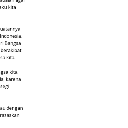
 adalah agar
ku kita
kuatannya
Indonesia.
ari Bangsa
 berakibat
a kita.
gsa kita.
a, karena
segi
tau dengan
erazaskan