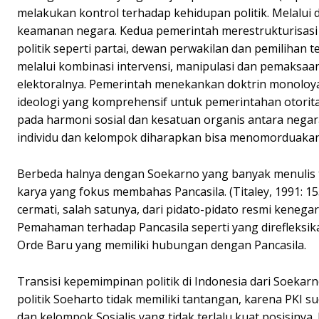
melakukan kontrol terhadap kehidupan politik. Melalui d
keamanan negara. Kedua pemerintah merestrukturisasi pim
politik seperti partai, dewan perwakilan dan pemilihan 
melalui kombinasi intervensi, manipulasi dan pemaksa
elektoralnya. Pemerintah menekankan doktrin monoloya
ideologi yang komprehensif untuk pemerintahan otorit
pada harmoni sosial dan kesatuan organis antara negara
individu dan kelompok diharapkan bisa menomorduakan 
Berbeda halnya dengan Soekarno yang banyak menulis te
karya yang fokus membahas Pancasila. (Titaley, 1991: 
cermati, salah satunya, dari pidato-pidato resmi keneg
Pemahaman terhadap Pancasila seperti yang direfleksik
Orde Baru yang memiliki hubungan dengan Pancasila.
Transisi kepemimpinan politik di Indonesia dari Soekar
politik Soeharto tidak memiliki tantangan, karena PKI 
dan kelompok Sosialis yang tidak terlalu kuat posisinya.