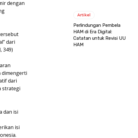
imir dengan
ng
Artikel
Perlindungan Pembela
HAM di Era Digital:
tersebut
Catatan untuk Revisi UU
l” dari
HAM
, 349)
paran
a dimengerti
tif dari
 strategi
 dan isi
ikan isi
onesia.