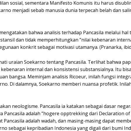
ilan sosial, sementara Manifesto Komunis itu harus disubl
karno menjadi sebab manusia dunia terpecah belah dan sali
ngatakan bahwa analisis terhadap Pancasila melalui hal 
ansil dan tidak memperhitungkan ”nilai kebenaran interna
kegunaan konkrit sebagai motivasi utamanya. (Pranarka, ibid
mati uraian Soekarno tentang Pancasila. Terlihat bahwa pa
kebenaran internal dan konsistensi substansialnya. Itu bis
an bangsa. Meminjam analisis Ricoeur, inilah fungsi integra
rno. Di dalamnya, Soekarno memberi nuansa profetik. Inilah
an neologisme. Pancasila ia katakan sebagai dasar negara
a Pancasila adalah ”hogere opptrekking dari Declaration of
t Pancasila adalah wadah, dan masing-masing dapat member
rno sebagai kepribadian Indonesia yang digali dari bumi Ind