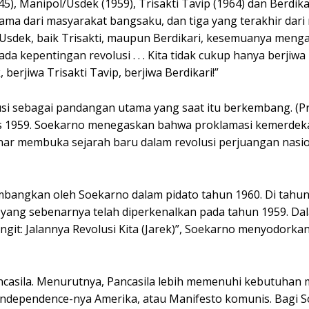
), Manipol/Usdek (1959), Trisakti Tavip (1964) dan Berdikar
ma dari masyarakat bangsaku, dan tiga yang terakhir dari 
ol/Usdek, baik Trisakti, maupun Berdikari, kesemuanya meng
da kepentingan revolusi . . . Kita tidak cukup hanya berjiw
berjiwa Trisakti Tavip, berjiwa Berdikari!”
si sebagai pandangan utama yang saat itu berkembang. (P
stus 1959. Soekarno menegaskan bahwa proklamasi kemerde
enar membuka sejarah baru dalam revolusi perjuangan nasi
mbangkan oleh Soekarno dalam pidato tahun 1960. Di tahun i
yang sebenarnya telah diperkenalkan pada tahun 1959. Da
git: Jalannya Revolusi Kita (Jarek)”, Soekarno menyodorka
ncasila. Menurutnya, Pancasila lebih memenuhi kebutuhan
 Independence-nya Amerika, atau Manifesto komunis. Bagi 