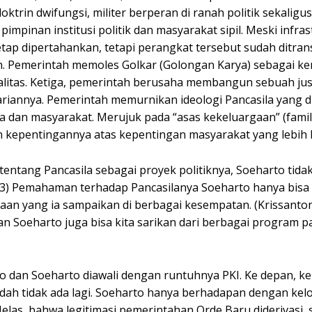
oktrin dwifungsi, militer berperan di ranah politik sekalig
pinan institusi politik dan masyarakat sipil. Meski infras
tetap dipertahankan, tetapi perangkat tersebut sudah ditra
an. Pemerintah memoles Golkar (Golongan Karya) sebagai k
litas. Ketiga, pemerintah berusaha membangun sebuah just
ariannya. Pemerintah memurnikan ideologi Pancasila yang 
 dan masyarakat. Merujuk pada “asas kekeluargaan” (family
kepentingannya atas kepentingan masyarakat yang lebih l
ntang Pancasila sebagai proyek politiknya, Soeharto tidak
153) Pemahaman terhadap Pancasilanya Soeharto hanya bisa 
araan yang ia sampaikan di berbagai kesempatan. (Krissanto
an Soeharto juga bisa kita sarikan dari berbagai program 
no dan Soeharto diawali dengan runtuhnya PKI. Ke depan, k
sudah tidak ada lagi. Soeharto hanya berhadapan dengan ke
 Jelas, bahwa legitimasi pemerintahan Orde Baru diderivasi, 