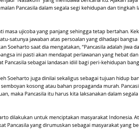
h menjadi “Nasakom” yang membawa bencana itu. Ajakan saya
lan Pancasila dalam segala segi kehidupan dan tingkah la
ati masa ujicoba yang panjang sehingga tetap bertahan. Ke
satu-satunya jawaban atas persoalan yang dihadapi bangsa 
kan Soeharto saat dia mengatakan, “Pancasila adalah jiwa d
 bangsa ini pasti akan mendapat perlawanan yang hebat dan
 Pancasila sebagai landasan idiil bagi peri-kehidupan bangs
eh Soeharto juga dinilai sekaligus sebagai tujuan hidup ban
i semboyan kosong atau bahan propaganda murah. Pancasil
, maka Pancasila itu harus kita laksanakan dalam segala 
rto dilakukan untuk menciptakan masyarakat Indonesia. A
akat Pancasila yang dirumuskan sebagai masyarakat yang b