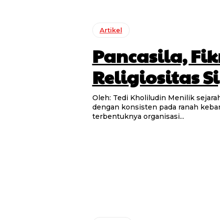
Artikel
Pancasila, Fi
Religiositas Si
Oleh: Tedi Kholiludin Menilik sejarah kelahirannya, komitmen Nahdlatul Ulama (NU) ditunjukkan
dengan konsisten pada ranah kebang
terbentuknya organisasi...