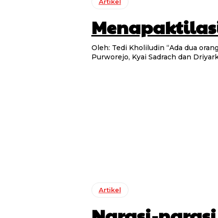
Artikel
Menapaktilas
Oleh: Tedi Kholiludin “Ada dua orang yang sangat dekat dengan imajinasi saya ketika berbicara
Purworejo, Kyai Sadrach dan Driyarka
Artikel
Narasi-naras