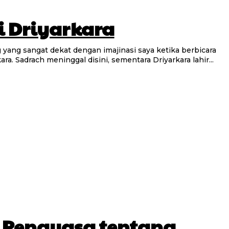
i Driyarkara
ra. Sadrach meninggal disini, sementara Driyarkara lahir...
i Penguasa tentang