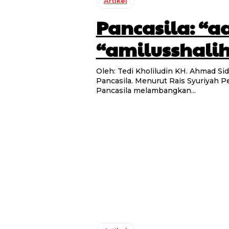
Artikel
Pancasila: “
“amilusshali
Oleh: Tedi Kholiludin KH. Ahmad Siddiq punya penjelasan teologis yang mengena ihwal
Pancasila. Menurut Rais Syuriyah P
Pancasila melambangkan...