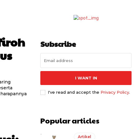
iroh
Subscribe
Gus
I WANT IN
aring
eserta
I've read and accept the
Privacy Policy
.
, harapannya
Popular articles
usi:
Artikel