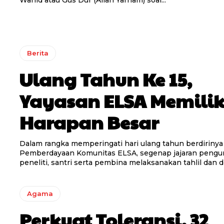
Wahid atau Gus Dur (Allah Yarham) soal...
Berita
Ulang Tahun Ke 15,
Yayasan ELSA Memilik
Harapan Besar
Dalam rangka memperingati hari ulang tahun berdirinya
Pemberdayaan Komunitas ELSA, segenap jajaran pengu
peneliti, santri serta pembina melaksanakan tahlil dan do
Agama
Perkuat Toleransi, 32