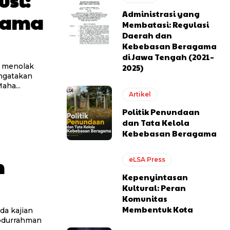
Administrasi yang
gama
Membatasi: Regulasi
Daerah dan
Kebebasan Beragama
di Jawa Tengah (2021–
2025)
engatakan
aha...
Artikel
Politik Penundaan
dan Tata Kelola
Kebebasan Beragama
n
eLSA Press
Kepenyintasan
Kultural: Peran
Komunitas
Membentuk Kota
Abdurrahman