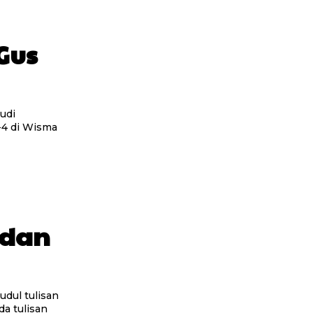
Gus
-4 di Wisma
 dan
a tulisan