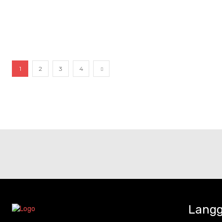
1
2
3
4
Langg