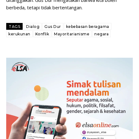
ditanggalkan. Gus Dur mengatakan bahwa kita boleh
berbeda, tetapi tidak bertentangan.
TAGS
Dialog
Gus Dur
kebebasan beragama
kerukunan
Konflik
Mayoritarianisme
negara