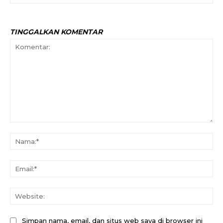
TINGGALKAN KOMENTAR
Komentar:
Na
Ema
Web
Simpan nama, email, dan situs web saya di browser ini