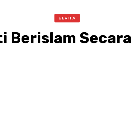
BERITA
i Berislam Secar
Facebook
Twitter
Pinterest
W