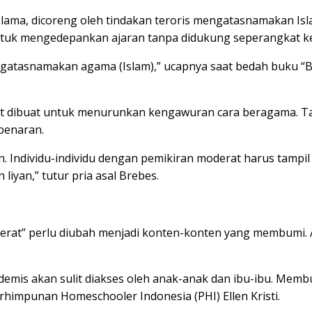
ama, dicoreng oleh tindakan teroris mengatasnamakan Isla
tuk mengedepankan ajaran tanpa didukung seperangkat k
engatasnamakan agama (Islam),” ucapnya saat bedah buku 
at dibuat untuk menurunkan kengawuran cara beragama. T
benaran.
n. Individu-individu dengan pemikiran moderat harus tamp
iyan,” tutur pria asal Brebes.
rat” perlu diubah menjadi konten-konten yang membumi. A
emis akan sulit diakses oleh anak-anak dan ibu-ibu. Mem
himpunan Homeschooler Indonesia (PHI) Ellen Kristi.