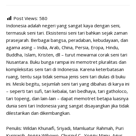
Post Views:
580
Indonesia adalah negeri yang sangat kaya dengan seni,
termasuk seni tari. Eksistensi seni tari bahkan sejak zaman
prasejarah. Berbagai bangsa, peradaban, kebudayaan, dan
agama asing – India, Arab, China, Persia, Eropa, Hindu,
Buddha, Islam, Kristen, dll – turut mewarnai corak seni tari
Nusantara. Buku bunga rampai ini memotret pluralitas dan
kompleksitas seni tari di Indonesia. Karena keterbatasan
ruang, tentu saja tidak semua jenis seni tari diulas di buku
ini. Meski begitu, sejumlah seni tari yang dibahas di karya ini
– seperti tari sufi, tari kebalai, tari bedhaya, tari gatholoco,
tari topeng, dan lain-lain – dapat memotret betapa luasnya
dunia seni tari Indonesia yang sangat disayangkan jika tidak
dilestarikan dan dikembangkan.
Penulis: Wildan Khunaifi, Sriyadi, Mamluatur Rahmah, Puri
Kurniasih, Angga Wibowo, Chusnul C., Yoggy Manu, Agus