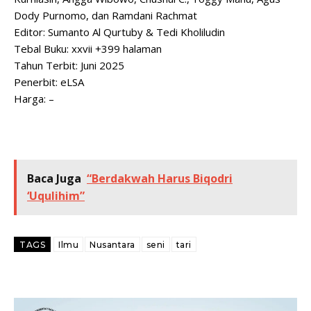
Dody Purnomo, dan Ramdani Rachmat
Editor: Sumanto Al Qurtuby & Tedi Kholiludin
Tebal Buku: xxvii +399 halaman
Tahun Terbit: Juni 2025
Penerbit: eLSA
Harga: –
Baca Juga
“Berdakwah Harus Biqodri
‘Uqulihim”
TAGS
Ilmu
Nusantara
seni
tari