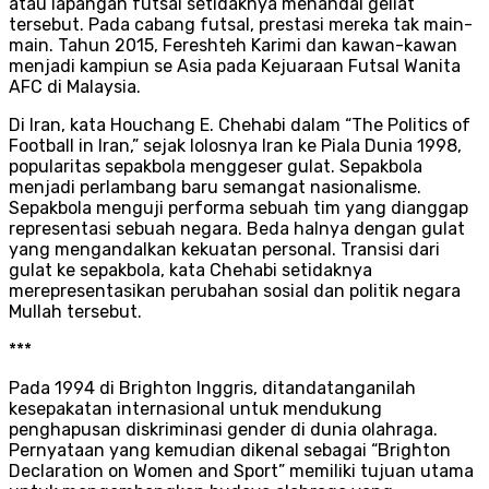
atau lapangan futsal setidaknya menandai geliat
tersebut. Pada cabang futsal, prestasi mereka tak main-
main. Tahun 2015, Fereshteh Karimi dan kawan-kawan
menjadi kampiun se Asia pada Kejuaraan Futsal Wanita
AFC di Malaysia.
Di Iran, kata Houchang E. Chehabi dalam “The Politics of
Football in Iran,” sejak lolosnya Iran ke Piala Dunia 1998,
popularitas sepakbola menggeser gulat. Sepakbola
menjadi perlambang baru semangat nasionalisme.
Sepakbola menguji performa sebuah tim yang dianggap
representasi sebuah negara. Beda halnya dengan gulat
yang mengandalkan kekuatan personal. Transisi dari
gulat ke sepakbola, kata Chehabi setidaknya
merepresentasikan perubahan sosial dan politik negara
Mullah tersebut.
***
Pada 1994 di Brighton Inggris, ditandatanganilah
kesepakatan internasional untuk mendukung
penghapusan diskriminasi gender di dunia olahraga.
Pernyataan yang kemudian dikenal sebagai “Brighton
Declaration on Women and Sport” memiliki tujuan utama