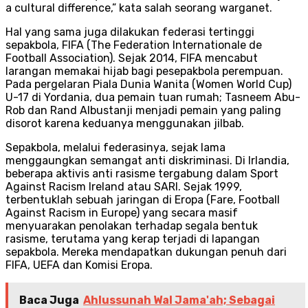
a cultural difference,” kata salah seorang warganet.
Hal yang sama juga dilakukan federasi tertinggi
sepakbola, FIFA (The Federation Internationale de
Football Association). Sejak 2014, FIFA mencabut
larangan memakai hijab bagi pesepakbola perempuan.
Pada pergelaran Piala Dunia Wanita (Women World Cup)
U-17 di Yordania, dua pemain tuan rumah; Tasneem Abu-
Rob dan Rand Albustanji menjadi pemain yang paling
disorot karena keduanya menggunakan jilbab.
Sepakbola, melalui federasinya, sejak lama
menggaungkan semangat anti diskriminasi. Di Irlandia,
beberapa aktivis anti rasisme tergabung dalam Sport
Against Racism Ireland atau SARI. Sejak 1999,
terbentuklah sebuah jaringan di Eropa (Fare, Football
Against Racism in Europe) yang secara masif
menyuarakan penolakan terhadap segala bentuk
rasisme, terutama yang kerap terjadi di lapangan
sepakbola. Mereka mendapatkan dukungan penuh dari
FIFA, UEFA dan Komisi Eropa.
Baca Juga
Ahlussunah Wal Jama'ah; Sebagai