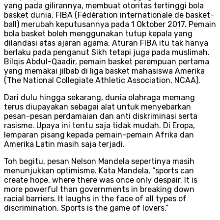
yang pada gilirannya, membuat otoritas tertinggi bola
basket dunia, FIBA (Fédération internationale de basket-
ball) merubah keputusannya pada 1 Oktober 2017. Pemain
bola basket boleh menggunakan tutup kepala yang
dilandasi atas ajaran agama. Aturan FIBA itu tak hanya
berlaku pada penganut Sikh tetapi juga pada muslimah.
Bilqis Abdul-Qaadir, pemain basket perempuan pertama
yang memakai jilbab di liga basket mahasiswa Amerika
(The National Collegiate Athletic Association, NCAA).
Dari dulu hingga sekarang, dunia olahraga memang
terus diupayakan sebagai alat untuk menyebarkan
pesan-pesan perdamaian dan anti diskriminasi serta
rasisme. Upaya ini tentu saja tidak mudah. Di Eropa,
lemparan pisang kepada pemain-pemain Afrika dan
Amerika Latin masih saja terjadi.
Toh begitu, pesan Nelson Mandela sepertinya masih
menunjukkan optimisme. Kata Mandela, “sports can
create hope, where there was once only despair. It is
more powerful than governments in breaking down
racial barriers. It laughs in the face of all types of
discrimination. Sports is the game of lovers.”