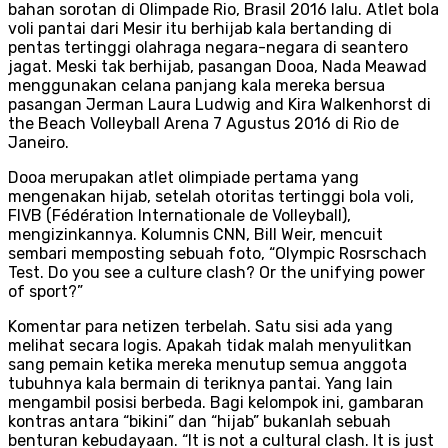
bahan sorotan di Olimpade Rio, Brasil 2016 lalu. Atlet bola
voli pantai dari Mesir itu berhijab kala bertanding di
pentas tertinggi olahraga negara-negara di seantero
jagat. Meski tak berhijab, pasangan Dooa, Nada Meawad
menggunakan celana panjang kala mereka bersua
pasangan Jerman Laura Ludwig and Kira Walkenhorst di
the Beach Volleyball Arena 7 Agustus 2016 di Rio de
Janeiro.
Dooa merupakan atlet olimpiade pertama yang
mengenakan hijab, setelah otoritas tertinggi bola voli,
FIVB (Fédération Internationale de Volleyball),
mengizinkannya. Kolumnis CNN, Bill Weir, mencuit
sembari memposting sebuah foto, “Olympic Rosrschach
Test. Do you see a culture clash? Or the unifying power
of sport?”
Komentar para netizen terbelah. Satu sisi ada yang
melihat secara logis. Apakah tidak malah menyulitkan
sang pemain ketika mereka menutup semua anggota
tubuhnya kala bermain di teriknya pantai. Yang lain
mengambil posisi berbeda. Bagi kelompok ini, gambaran
kontras antara “bikini” dan “hijab” bukanlah sebuah
benturan kebudayaan. “It is not a cultural clash. It is just