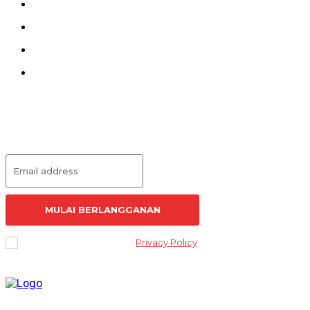
Kirim Tulisan
Kontak
Pedoman Siber
Redaksi
Langganan Artikel
MULAI BERLANGGANAN
I've read and accept the
Privacy Policy
.