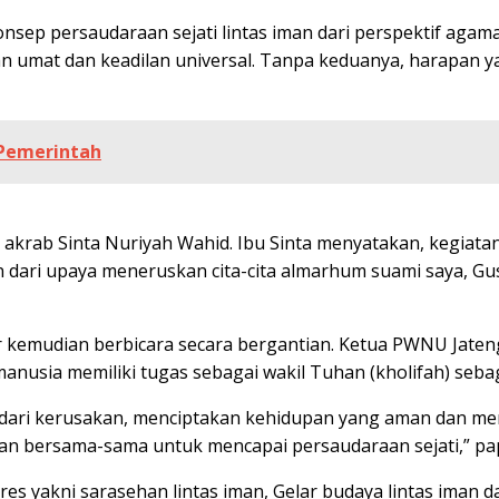
sep persaudaraan sejati lintas iman dari perspektif agama
mat dan keadilan universal. Tanpa keduanya, harapan yang i
 Pemerintah
akrab Sinta Nuriyah Wahid. Ibu Sinta menyatakan, kegiata
an dari upaya meneruskan cita-cita almarhum suami saya, 
 kemudian berbicara secara bergantian. Ketua PWNU Jate
manusia memiliki tugas sebagai wakil Tuhan (kholifah) seb
ga dari kerusakan, menciptakan kehidupan yang aman dan
dan bersama-sama untuk mencapai persaudaraan sejati,” pa
gres yakni sarasehan lintas iman, Gelar budaya lintas iman