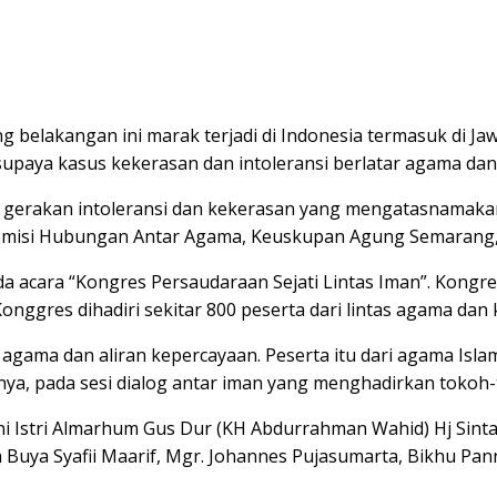
g belakangan ini marak terjadi di Indonesia termasuk di J
supaya kasus kekerasan dan intoleransi berlatar agama dan 
ya gerakan intoleransi dan kekerasan yang mengatasnama
Komisi Hubungan Antar Agama, Keuskupan Agung Semarang, 
ada acara “Kongres Persaudaraan Sejati Lintas Iman”. Kon
onggres dihadiri sekitar 800 peserta dari lintas agama dan
gama dan aliran kepercayaan. Peserta itu dari agama Islam,
nya, pada sesi dialog antar iman yang menghadirkan tokoh
i Istri Almarhum Gus Dur (KH Abdurrahman Wahid) Hj Sint
Buya Syafii Maarif, Mgr. Johannes Pujasumarta, Bikhu Pan