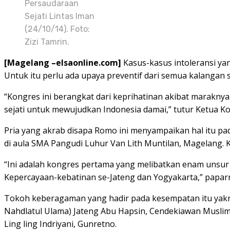
Persaudaraan
Sejati Lintas Iman
(24/10/14). Foto:
Zizi Tamrin.
[Magelang –elsaonline.com]
Kasus-kasus intoleransi yan
Untuk itu perlu ada upaya preventif dari semua kalangan 
“Kongres ini berangkat dari keprihatinan akibat marakn
sejati untuk mewujudkan Indonesia damai,” tutur Ketua 
Pria yang akrab disapa Romo ini menyampaikan hal itu p
di aula SMA Pangudi Luhur Van Lith Muntilan, Magelang. K
“Ini adalah kongres pertama yang melibatkan enam unsur a
Kepercayaan-kebatinan se-Jateng dan Yogyakarta,” papar
Tokoh keberagaman yang hadir pada kesempatan itu yakn
Nahdlatul Ulama) Jateng Abu Hapsin, Cendekiawan Muslim 
Ling ling Indriyani, Gunretno.