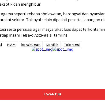
eksotik dan menghibur.
 agama seperti rebana sholawatan, barongsai dan nyanyian
akat sekitar. Tak ayal selain dipadati peserta, lapangan r
si serta persuasi agar masyarakat luas dapat terkontamina
ap insani. [elsa-ol/Zizi-@zizi_tamrin]
i
HAM
kerukunan
Konflik
Toleransi
I WANT IN